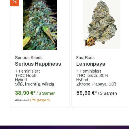
%
Serious Seeds
FastBuds
Serious Happiness
Lemonpaya
♀ Feminisiert
♀ Feminisiert
THC: Hoch
THC: bis zu 30%
Hybrid
Hybrid
Süß, fruchtig, würzig
Zitrone, Papaya, Süß
38,90 €*
59,90 €*
/ 3 Samen
/ 3 Samen
42,00 €*
(7% gespart)