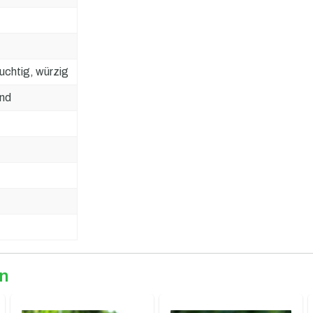
ruchtig, würzig
end
en