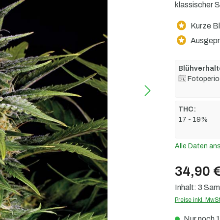
klassischer 
Kurze Bl
Ausgeprä
Blühverhalt
Fotoperio
THC:
17 - 19%
Alle Daten an
34,90 
Inhalt:
3 Sa
Preise inkl. MwS
Nur noch 1 