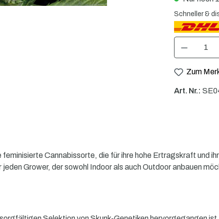
Schneller & di
Produkt Anzahl: 
Zum Merk
Art. Nr.:
SE0
eminisierte Cannabissorte, die für ihre hohe Ertragskraft und ih
 für jeden Grower, der sowohl Indoor als auch Outdoor anbauen möc
er sorgfältigen Selektion von Skunk-Genetiken hervorgegangen is