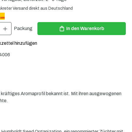
skreter Versand direkt aus Deutschland
Gib den gewünschten Wert ein oder benutze die Schaltflächen um die Anzahl zu 
Packung
In den Warenkorb
zettel hinzufügen
4006
r kräftiges Aromaprofil bekannt ist. Mit ihren ausgewogenen
hte.
t. Humboldt Seed Organization, ein renommierter Züchter mit