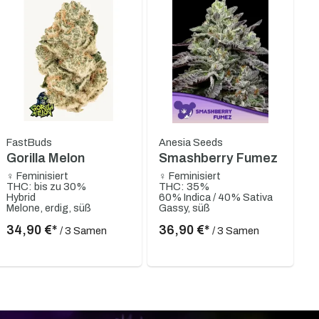
FastBuds
Anesia Seeds
Gorilla Melon
Smashberry Fumez
♀ Feminisiert
♀ Feminisiert
THC: bis zu 30%
THC: 35%
Hybrid
60% Indica / 40% Sativa
Melone, erdig, süß
Gassy, süß
34,90 €*
36,90 €*
/ 3 Samen
/ 3 Samen