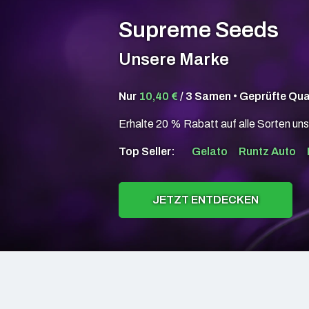
Supreme Seeds
Unsere Marke
Nur
10,40 €
/ 3 Samen • Geprüfte Qua
Erhalte 20 % Rabatt auf alle Sorten uns
Top Seller:
Gelato
Runtz Auto
JETZT ENTDECKEN