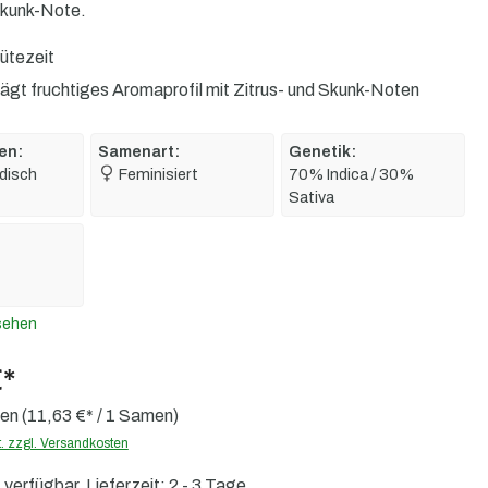
Skunk-Note.
ütezeit
gt fruchtiges Aromaprofil mit Zitrus- und Skunk-Noten
en:
Samenart:
Genetik:
disch
Feminisiert
70% Indica / 30%
Sativa
sehen
€*
men
(11,63 €* / 1 Samen)
t. zzgl. Versandkosten
verfügbar, Lieferzeit: 2 - 3 Tage