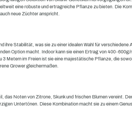
 weltweit eine robuste und ertragreiche Pflanze zu bieten. Die Ko
 auch neue Züchter anspricht.
nd ihre Stabilität, was sie zu einer idealen Wahl für verschiede
lühenden Option macht. Indoor kann sie einen Ertrag von 400-600g
u 3 Metern im Freien ist sie eine majestätische Pflanze, die sow
fahrene Grower gleichermaßen.
, das Noten von Zitrone, Skunk und frischen Blumen vereint. Der
rzigen Untertönen. Diese Kombination macht sie zu einem Genuss 