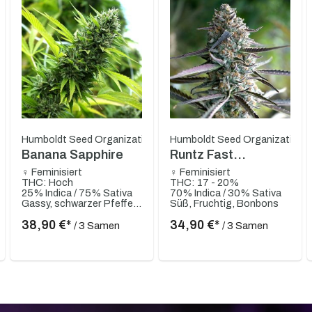
Humboldt Seed Organization
Humboldt Seed Organization
Banana Sapphire
Runtz Fast
Flowering
♀ Feminisiert
♀ Feminisiert
THC: Hoch
THC: 17 - 20%
25% Indica / 75% Sativa
70% Indica / 30% Sativa
Gassy, schwarzer Pfeffer, tropische Früchte, Banane mit Mango-Untertönen
Süß, Fruchtig, Bonbons
38,90 €*
34,90 €*
/ 3 Samen
/ 3 Samen