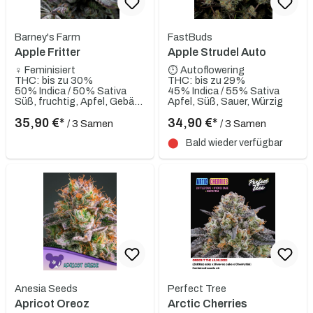
Barney's Farm
FastBuds
Apple Fritter
Apple Strudel Auto
♀ Feminisiert
⏱ Autoflowering
THC: bis zu 30%
THC: bis zu 29%
50% Indica / 50% Sativa
45% Indica / 55% Sativa
Süß, fruchtig, Apfel, Gebäck, Zitrusartig, Diesel, Erdig, Käse
Apfel, Süß, Sauer, Würzig
35,90 €*
34,90 €*
/ 3 Samen
/ 3 Samen
⬤
Bald wieder verfügbar
Anesia Seeds
Perfect Tree
Apricot Oreoz
Arctic Cherries