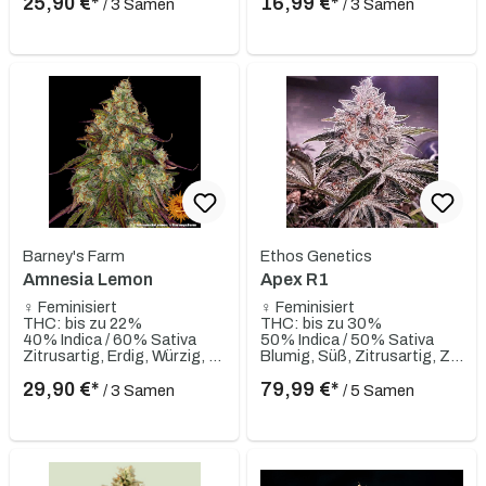
25,90 €*
16,99 €*
/ 3 Samen
/ 3 Samen
Barney's Farm
Ethos Genetics
Amnesia Lemon
Apex R1
♀ Feminisiert
♀ Feminisiert
THC: bis zu 22%
THC: bis zu 30%
40% Indica / 60% Sativa
50% Indica / 50% Sativa
Zitrusartig, Erdig, Würzig, Süß
Blumig, Süß, Zitrusartig, Zitrone, Fruchtig, Erdbeere, Erdige, Gassy
29,90 €*
79,99 €*
/ 3 Samen
/ 5 Samen