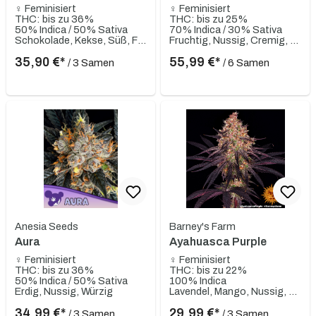
♀ Feminisiert
♀ Feminisiert
THC: bis zu 36%
THC: bis zu 25%
50% Indica / 50% Sativa
70% Indica / 30% Sativa
Schokolade, Kekse, Süß, Fruchtig, Aprikose
Fruchtig, Nussig, Cremig, Würzig, Kirsche
35,90 €*
55,99 €*
/ 3 Samen
/ 6 Samen
Anesia Seeds
Barney's Farm
Aura
Ayahuasca Purple
♀ Feminisiert
♀ Feminisiert
THC: bis zu 36%
THC: bis zu 22%
50% Indica / 50% Sativa
100% Indica
Erdig, Nussig, Würzig
Lavendel, Mango, Nussig, Tropische Früchte, Blumig, Erdig, Süß, Würzig
34,99 €*
29,99 €*
/ 3 Samen
/ 3 Samen