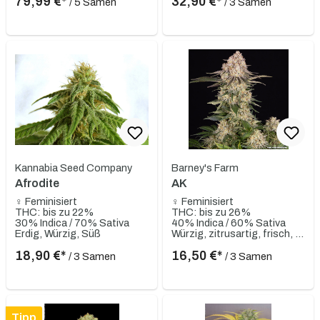
79,99 €*
32,90 €*
/ 5 Samen
/ 3 Samen
Kannabia Seed Company
Barney's Farm
Afrodite
AK
♀ Feminisiert
♀ Feminisiert
THC: bis zu 22%
THC: bis zu 26%
30% Indica / 70% Sativa
40% Indica / 60% Sativa
Erdig, Würzig, Süß
Würzig, zitrusartig, frisch, erdig
18,90 €*
16,50 €*
/ 3 Samen
/ 3 Samen
Tipp