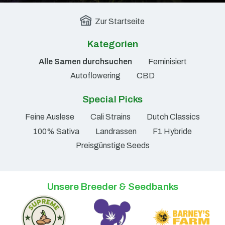
Zur Startseite
Kategorien
Alle Samen durchsuchen
Feminisiert
Autoflowering
CBD
Special Picks
Feine Auslese
Cali Strains
Dutch Classics
100% Sativa
Landrassen
F1 Hybride
Preisgünstige Seeds
Unsere Breeder & Seedbanks