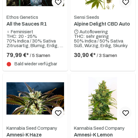
Ethos Genetics
Sensi Seeds
All the Sauces R1
Alpine Delight CBD Auto
♀ Feminisiert
⏱ Autoflowering
THC: 20 - 25%
THC: sehr gering
70% Indica / 30% Sativa
50% Indica / 50% Sativa
Zitrusartig, Blumig, Erdig, Gassy, Würzig
Süß, Würzig, Erdig, Skunky
79,99 €*
30,90 €*
/ 5 Samen
/ 3 Samen
⬤
Bald wieder verfügbar
Kannabia Seed Company
Kannabia Seed Company
Amnesi-K Haze
Amnesi-K Lemon