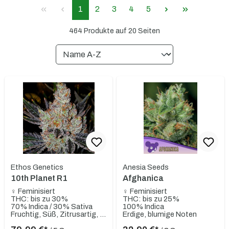
1
2
3
4
5
464 Produkte auf 20 Seiten
Ethos Genetics
Anesia Seeds
10th Planet R1
Afghanica
♀ Feminisiert
♀ Feminisiert
THC: bis zu 30%
THC: bis zu 25%
70% Indica / 30% Sativa
100% Indica
Fruchtig, Süß, Zitrusartig, Gassy, Skunky, Würzig
Erdige, blumige Noten