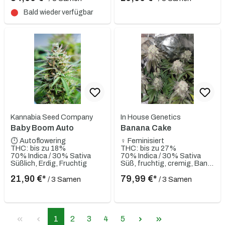
⬤
Bald wieder verfügbar
Kannabia Seed Company
In House Genetics
Baby Boom Auto
Banana Cake
⏱ Autoflowering
♀ Feminisiert
THC: bis zu 18%
THC: bis zu 27%
70% Indica / 30% Sativa
70% Indica / 30% Sativa
Süßlich, Erdig, Fruchtig
Süß, fruchtig, cremig, Banane, Vanille, erdig, gassy
21,90 €*
79,99 €*
/ 3 Samen
/ 3 Samen
1
2
3
4
5