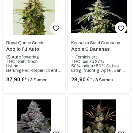
Royal Queen Seeds
Kannabia Seed Company
Apollo F1 Auto
Apple & Bananas
⏱ Autoflowering
♀ Feminisiert
THC: Sehr hoch
THC: bis zu 27%
Hybrid
50% Indica / 50% Sativa
Beruhigend, Körperlich entspannend, Kreativ, Motivierend
Erdig, fruchtig, Apfel, Banane
37,90 €*
28,90 €*
/ 3 Samen
/ 3 Samen