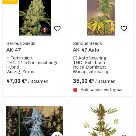
Serious Seeds
Serious Seeds
AK-47
AK-47 Auto
♀ Feminisiert
⏱ Autoflowering
THC: 21.5% in unabhängigem Labortest
THC: Sehr hoch
Hybrid
Indica-Dominant
Würzig, Zitrus
Würzig, zitrusartig
47,00 €*
35,00 €*
/ 3 Samen
/ 3 Samen
⬤
Bald wieder verfügbar