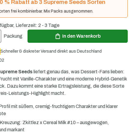
0 % Rabatt ab 3 Supreme Seeds Sorten
orten frei kombinierbar. Mix Packs ausgenommen.
fügbar, Lieferzeit: 2 - 3 Tage
ib den gewünschten Wert ein oder benutze die Schaltflächen um die Anzahl zu er
Packung
In den Warenkorb
Schneller & diskreter Versand direkt aus Deutschland
02
upreme Seeds
liefert genau das, was Dessert-Fans lieben:
rucht mit Vanille-Charakter und eine moderne Hybrid-Genetik
uck. Dazu kommt eine starke Ertragsleistung, die diese Sorte
eis-Leistungs-Highlight macht.
rofil mit süßem, cremig-fruchtigem Charakter und klarer
ote
Kreuzung: Zkittlez x Cereal Milk #10 – ausgewogen,
 und markant