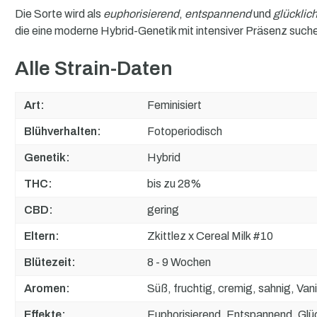
Die Sorte wird als
euphorisierend
,
entspannend
und
glückli
die eine moderne Hybrid-Genetik mit intensiver Präsenz suche
Alle Strain-Daten
Art:
Feminisiert
Blühverhalten:
Fotoperiodisch
Genetik:
Hybrid
THC:
bis zu 28%
CBD:
gering
Eltern:
Zkittlez x Cereal Milk #10
Blütezeit:
8 - 9 Wochen
Aromen:
Süß, fruchtig, cremig, sahnig, Vani
Effekte:
Euphorisierend, Entspannend, Gl