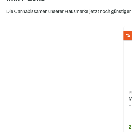
Die Cannabissamen unserer Hausmarke jetzt noch günstiger i
%
S
M
♀
2