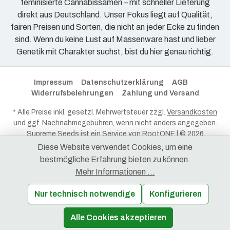
feminisierte Cannabissamen – mit schneller Lieferung
direkt aus Deutschland. Unser Fokus liegt auf Qualität,
fairen Preisen und Sorten, die nicht an jeder Ecke zu finden
sind. Wenn du keine Lust auf Massenware hast und lieber
Genetik mit Charakter suchst, bist du hier genau richtig.
Impressum
Datenschutzerklärung
AGB
Widerrufsbelehrungen
Zahlung und Versand
* Alle Preise inkl. gesetzl. Mehrwertsteuer zzgl.
Versandkosten
und ggf. Nachnahmegebühren, wenn nicht anders angegeben.
Supreme Seeds ist ein Service von
RootONE
| © 2026
RootONE - Alle Rechte vorbehalten.
Diese Website verwendet Cookies, um eine
bestmögliche Erfahrung bieten zu können.
Mehr Informationen ...
Nur technisch notwendige
Konfigurieren
Alle Cookies akzeptieren