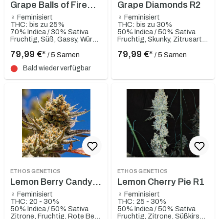
Grape Balls of Fire
Grape Diamonds R2
RBX
♀ Feminisiert
♀ Feminisiert
THC: bis zu 25%
THC: bis zu 30%
70% Indica / 30% Sativa
50% Indica / 50% Sativa
Fruchtig, Süß, Gassy, Würzig, Erdig
Fruchtig, Skunky, Zitrusartig, Sauer, Würzig
79,99 €*
79,99 €*
/ 5 Samen
/ 5 Samen
⬤
Bald wieder verfügbar
ETHOS GENETICS
ETHOS GENETICS
Lemon Berry Candy
Lemon Cherry Pie R1
OG R2
♀ Feminisiert
♀ Feminisiert
THC: 20 - 30%
THC: 25 - 30%
50% Indica / 50% Sativa
50% Indica / 50% Sativa
Zitrone, Fruchtig, Rote Beeren, Süß, Würzig
Fruchtig, Zitrone, Süßkirsche, Pinie, Würzig