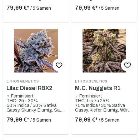
79,99 €*
79,99 €*
/ 5 Samen
/ 5 Samen
ETHOS GENETICS
ETHOS GENETICS
Lilac Diesel RBX2
M.C. Nuggets R1
♀ Feminisiert
♀ Feminisiert
THC: 25 - 30%
THC: bis zu 25%
50% Indica / 50% Sativa
70% Indica / 30% Sativa
Gassy, Skunky, Blumig, Sauer, Zitrusartig
Gassy, Kiefer, Blumig, Würzig
79,99 €*
79,99 €*
/ 5 Samen
/ 5 Samen