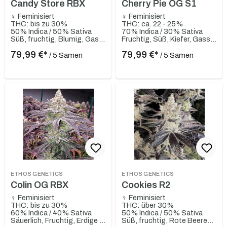
Candy Store RBX
Cherry Pie OG S1
♀ Feminisiert
♀ Feminisiert
THC: bis zu 30%
THC: ca. 22 - 25%
50% Indica / 50% Sativa
70% Indica / 30% Sativa
Süß, fruchtig, Blumig, Gassy
Fruchtig, Süß, Kiefer, Gassy, Diesel
79,99 €*
79,99 €*
/ 5 Samen
/ 5 Samen
ETHOS GENETICS
ETHOS GENETICS
Colin OG RBX
Cookies R2
♀ Feminisiert
♀ Feminisiert
THC: bis zu 30%
THC: über 30%
60% Indica / 40% Sativa
50% Indica / 50% Sativa
Säuerlich, Fruchtig, Erdige Untertöne, Kirsche, Traube
Süß, fruchtig, Rote Beeren, Süßkirsche, Sauer, Blumig, Gassy, Zitrusartig