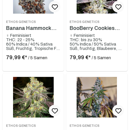
ETHOS GENETICS
ETHOS GENETICS
Banana Hammock
BooBerry Cookies
RBX
RBX
♀ Feminisiert
♀ Feminisiert
THC: 22 - 25%
THC: bis zu 30%
60% Indica / 40% Sativa
50% Indica / 50% Sativa
Süß, Fruchtig, Tropische Früchte, Traube, Würzig, Skunky
Süß, fruchtig, Blaubeere, Erdbeere, Orange, Erdig, Keks
79,99 €*
79,99 €*
/ 5 Samen
/ 5 Samen
ETHOS GENETICS
ETHOS GENETICS