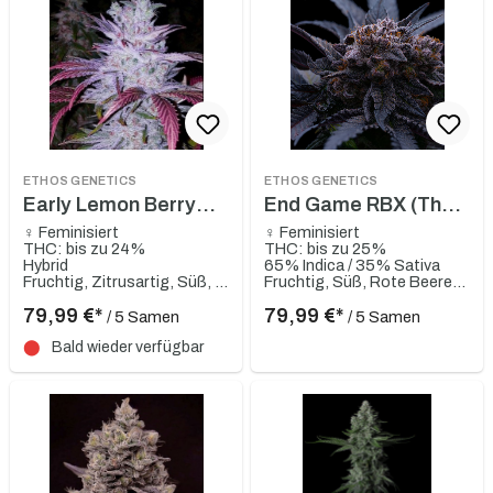
ETHOS GENETICS
ETHOS GENETICS
Early Lemon Berry
End Game RBX (The
RBX
Punch Line)
♀ Feminisiert
♀ Feminisiert
THC: bis zu 24%
THC: bis zu 25%
Hybrid
65% Indica / 35% Sativa
Fruchtig, Zitrusartig, Süß, Rote Beeren, Skunky
Fruchtig, Süß, Rote Beeren, Kirsche, Sauer
79,99 €*
79,99 €*
/ 5 Samen
/ 5 Samen
⬤
Bald wieder verfügbar