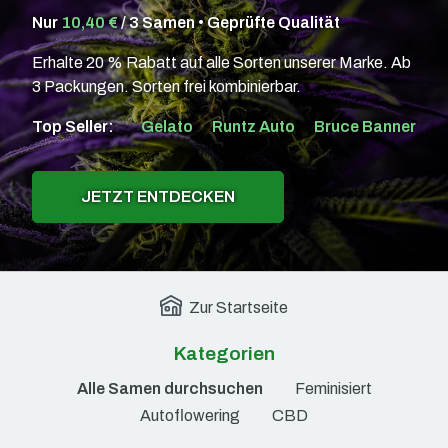
Nur
10,40 €
/ 3 Samen • Geprüfte Qualität
Erhalte 20 % Rabatt auf alle Sorten unserer Marke. Ab
3 Packungen. Sorten frei kombinierbar.
Top Seller:
Gelato
Runtz Auto
Bruce Banner
JETZT ENTDECKEN
Zur Startseite
Kategorien
Alle Samen durchsuchen
Feminisiert
Autoflowering
CBD