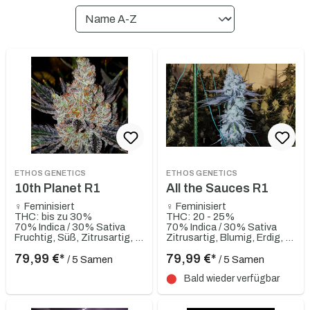
ETHOS GENETICS
ETHOS GENETICS
10th Planet R1
All the Sauces R1
♀ Feminisiert
♀ Feminisiert
THC: bis zu 30%
THC: 20 - 25%
70% Indica / 30% Sativa
70% Indica / 30% Sativa
Fruchtig, Süß, Zitrusartig, Gassy, Skunky, Würzig
Zitrusartig, Blumig, Erdig, Gassy, Würzig
79,99 €*
79,99 €*
/ 5 Samen
/ 5 Samen
⬤
Bald wieder verfügbar