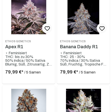
ETHOS GENETICS
ETHOS GENETICS
Apex R1
Banana Daddy R1
♀ Feminisiert
♀ Feminisiert
THC: bis zu 30%
THC: 25 - 30%
50% Indica / 50% Sativa
70% Indica / 30% Sativa
Blumig, Süß, Zitrusartig, Zitrone, Fruchtig, Erdbeere, Erdige, Gassy
Süß, Fruchtig, Tropische Früchte, Würzig, Skunky, Gassy
79,99 €*
79,99 €*
/ 5 Samen
/ 5 Samen