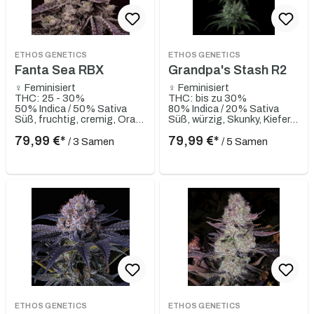
ETHOS GENETICS
ETHOS GENETICS
Fanta Sea RBX
Grandpa's Stash R2
♀ Feminisiert
♀ Feminisiert
THC: 25 - 30%
THC: bis zu 30%
50% Indica / 50% Sativa
80% Indica / 20% Sativa
Süß, fruchtig, cremig, Orange, würzig, gassy
Süß, würzig, Skunky, Kiefer, Erdig
79,99 €*
79,99 €*
/ 3 Samen
/ 5 Samen
ETHOS GENETICS
ETHOS GENETICS