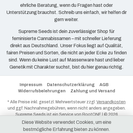
ehrliche Beratung, wenn du Fragen hast oder
Unterstützung brauchst. Schreib uns einfach, wir helfen dir
gern weiter.
Supreme Seeds ist dein zuverlässiger Shop für
feminisierte Cannabissamen – mit schneller Lieferung
direkt aus Deutschland. Unser Fokus liegt auf Qualität,
fairen Preisen und Sorten, die nicht an jeder Ecke zu finden
sind. Wenn du keine Lust auf Massenware hast und lieber
Genetik mit Charakter suchst, bist du hier genau richtig.
Impressum
Datenschutzerklärung
AGB
Widerrufsbelehrungen
Zahlung und Versand
* Alle Preise inkl. gesetzl. Mehrwertsteuer zzgl.
Versandkosten
und ggf. Nachnahmegebühren, wenn nicht anders angegeben.
Supreme Seeds ist ein Service von
RootONE
| © 2026
RootONE - Alle Rechte vorbehalten.
Diese Website verwendet Cookies, um eine
bestmögliche Erfahrung bieten zu können.