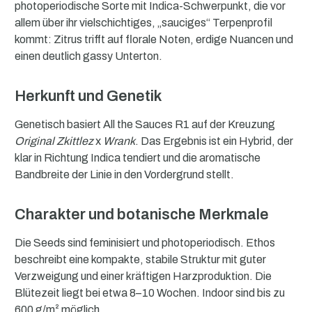
photoperiodische Sorte mit Indica-Schwerpunkt, die vor
allem über ihr vielschichtiges, „sauciges“ Terpenprofil
kommt: Zitrus trifft auf florale Noten, erdige Nuancen und
einen deutlich gassy Unterton.
Herkunft und Genetik
Genetisch basiert All the Sauces R1 auf der Kreuzung
Original Zkittlez
x
Wrank
. Das Ergebnis ist ein Hybrid, der
klar in Richtung Indica tendiert und die aromatische
Bandbreite der Linie in den Vordergrund stellt.
Charakter und botanische Merkmale
Die Seeds sind feminisiert und photoperiodisch. Ethos
beschreibt eine kompakte, stabile Struktur mit guter
Verzweigung und einer kräftigen Harzproduktion. Die
Blütezeit liegt bei etwa 8–10 Wochen. Indoor sind bis zu
600 g/m² möglich.