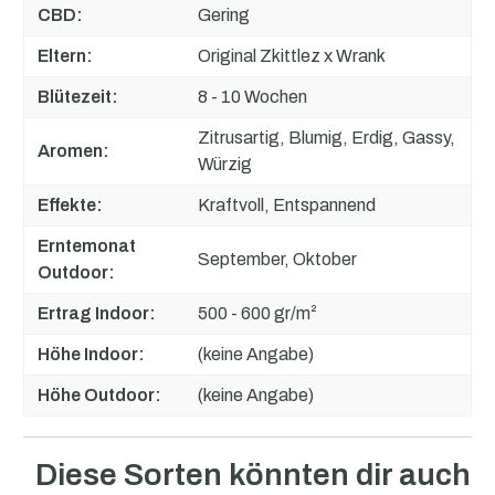
CBD:
Gering
Eltern:
Original Zkittlez x Wrank
Blütezeit:
8 - 10 Wochen
Zitrusartig, Blumig, Erdig, Gassy,
Aromen:
Würzig
Effekte:
Kraftvoll, Entspannend
Erntemonat
September, Oktober
Outdoor:
Ertrag Indoor:
500 - 600 gr/m²
Höhe Indoor:
(keine Angabe)
Höhe Outdoor:
(keine Angabe)
Diese Sorten könnten dir auch
Produktgalerie überspringen