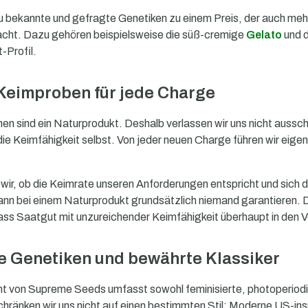
du bekannte und gefragte Genetiken zu einem Preis, der auch meh
cht. Dazu gehören beispielsweise die süß-cremige
Gelato
und d
-Profil.
Keimproben für jede Charge
n sind ein Naturprodukt. Deshalb verlassen wir uns nicht aussc
n die Keimfähigkeit selbst. Von jeder neuen Charge führen wir ei
 wir, ob die Keimrate unseren Anforderungen entspricht und sich
nn bei einem Naturprodukt grundsätzlich niemand garantieren. 
dass Saatgut mit unzureichender Keimfähigkeit überhaupt in den 
 Genetiken und bewährte Klassiker
t von Supreme Seeds umfasst sowohl feminisierte, photoperiodi
hränken wir uns nicht auf einen bestimmten Stil: Moderne US-ins