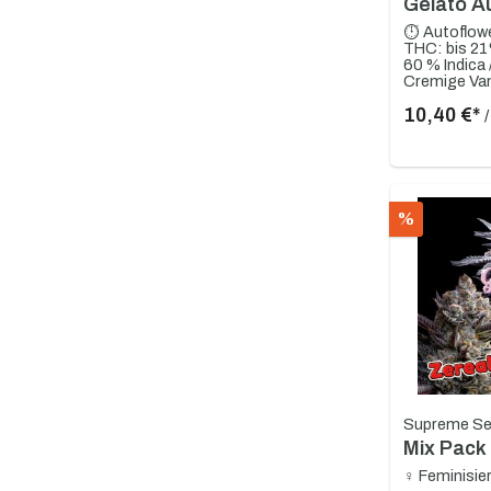
Gelato A
⏱ Autoflow
THC: bis 2
60 % Indica 
10,40 €*
%
Supreme S
Mix Pack 
♀ Feminisie