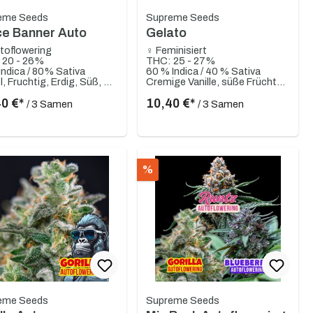
eme Seeds
Supreme Seeds
ce Banner Auto
Gelato
toflowering
♀ Feminisiert
 20 - 26%
THC: 25 - 27%
ndica / 80% Sativa
60 % Indica / 40 % Sativa
Diesel, Fruchtig, Erdig, Süß, Zitrusartig
Cremige Vanille, süße Früchte, Lavendel, erdig, rote Beeren
40 €*
10,40 €*
/ 3 Samen
/ 3 Samen
%
eme Seeds
Supreme Seeds