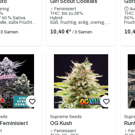
uto
Girl Scout Cookies
Gori
ering
♀ Feminisiert
⏱ Au
1%
THC: bis zu 28%
THC:
/ 40 % Sativa
Hybrid
50% I
Cremige Vanille, süße Früchte, Lavendel, erdig, rote Beeren
Süß, fruchtig, erdig, cremig, sahnig, Vanille
Frucht
10,40 €*
10,
/ 3 Samen
/ 3 Samen
eeds
Supreme Seeds
Supr
Feminisiert
OG Kush
Run
rt
♀ Feminisiert
♀ Fem