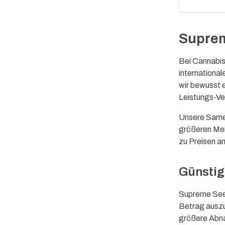
Suprem
Bei Cannabis
internationa
wir bewusst 
Leistungs-Ver
Unsere Samen
größeren Men
zu Preisen an
Günstig
Supreme Seed
Betrag auszu
größere Abna