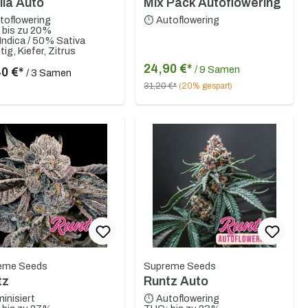
lla Auto
Mix Pack Autoflowering
toflowering
⏱ Autoflowering
 bis zu 20%
ndica / 50% Sativa
ig, Kiefer, Zitrus
24,90 €*
/ 9 Samen
40 €*
/ 3 Samen
31,20 €*
(20% gespart)
eme Seeds
Supreme Seeds
tz
Runtz Auto
inisiert
⏱ Autoflowering