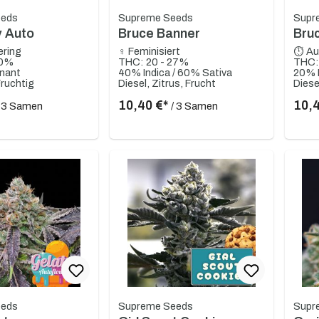
eeds
Supreme Seeds
Supr
y Auto
Bruce Banner
Bru
ering
♀ Feminisiert
⏱ Au
20%
THC: 20 - 27%
THC:
nant
40% Indica / 60% Sativa
20% I
Fruchtig
Diesel, Zitrus, Frucht
10,40 €*
10,
/ 3 Samen
/ 3 Samen
eeds
Supreme Seeds
Supr