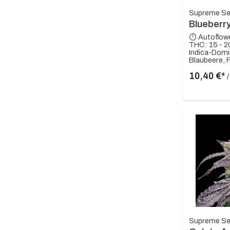
Supreme S
Blueberr
⏱ Autoflow
THC: 15 - 
Indica-Domi
Blaubeere, 
10,40 €*
Supreme S