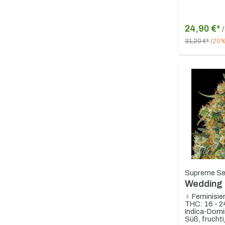
24,90 €*
31,20 €*
(20%
Supreme S
Wedding
♀ Feminisie
THC: 16 - 
Indica-Domi