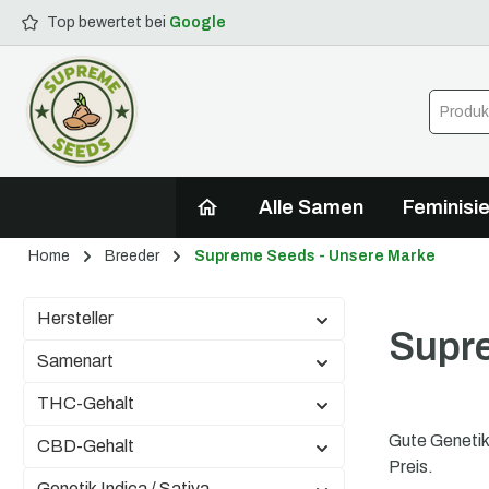
Top bewertet bei
Google
springen
Zur Hauptnavigation springen
Alle Samen
Feminisie
Home
Breeder
Supreme Seeds - Unsere Marke
Hersteller
Supre
Samenart
THC-Gehalt
Gute Genetik
CBD-Gehalt
Preis.
Genetik Indica / Sativa