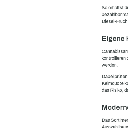
So erhältst 
bezahlbar ma
Diesel-Frucht
Eigene 
Cannabissame
kontrolliere
werden.
Dabei prüfen
Keimquote ka
das Risiko, 
Moderne
Das Sortimen
Auswahl besc