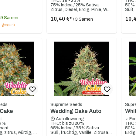
THC: 19 - 25%
THC:
75% Indica / 25% Sativa
50% I
Zitrus, Diesel, Erdig, Pinie, Würzig
Süß, 
/ 9 Samen
10,40 €*
10,
/ 3 Samen
 gespart)
eeds
Supreme Seeds
Supr
 Cake
Wedding Cake Auto
Whi
rt
⏱ Autoflowering
♀ Fem
24%
THC: bis zu 20%
THC:
nant
65% Indica / 35% Sativa
50% I
Süß, fruchtig, zitrus, würzig, erdig, Süßigkeiten
Süß, fruchtig, Vanille, Zitrusartig, Holzig, Beeren
Erdig,