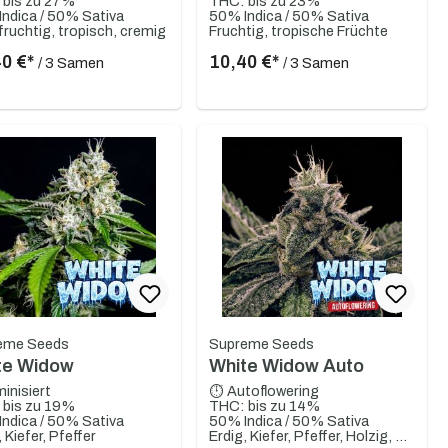
 bis zu 27%
THC: bis zu 23%
ndica / 50% Sativa
50% Indica / 50% Sativa
fruchtig, tropisch, cremig
Fruchtig, tropische Früchte
40 €*
10,40 €*
/ 3 Samen
/ 3 Samen
eme Seeds
Supreme Seeds
te Widow
White Widow Auto
inisiert
⏱ Autoflowering
 bis zu 19%
THC: bis zu 14%
ndica / 50% Sativa
50% Indica / 50% Sativa
 Kiefer, Pfeffer
Erdig, Kiefer, Pfeffer, Holzig, Kräftig