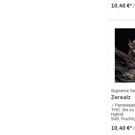
10,40 €*
Supreme S
Zerealz
♀ Feminisie
THC: bis z
Hybrid
10,40 €*