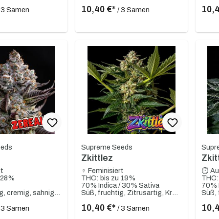
10,40 €*
10,
/ 3 Samen
/ 3 Samen
eeds
Supreme Seeds
Supr
Zkittlez
Zkit
rt
♀ Feminisiert
⏱ Au
u 28%
THC: bis zu 19%
THC:
70% Indica / 30% Sativa
70% I
Süß, fruchtig, cremig, sahnig, Vanille
Süß, fruchtig, Zitrusartig, Kräuter
10,40 €*
10,
/ 3 Samen
/ 3 Samen