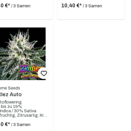
40 €*
10,40 €*
/ 3 Samen
/ 3 Samen
eme Seeds
tlez Auto
toflowering
 bis zu 19%
ndica / 30% Sativa
Süß, fruchtig, Zitrusartig, Kräuter
40 €*
/ 3 Samen