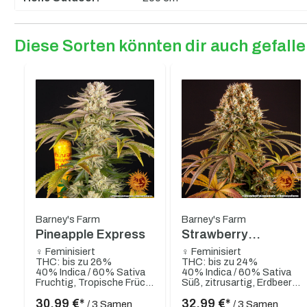
Diese Sorten könnten dir auch gefall
Produktgalerie überspringen
Barney's Farm
Barney's Farm
Pineapple Express
Strawberry
Lemonade
♀ Feminisiert
♀ Feminisiert
THC: bis zu 26%
THC: bis zu 24%
40% Indica / 60% Sativa
40% Indica / 60% Sativa
Fruchtig, Tropische Früchte, Zitrusartig, Kiefer, Erdig
Süß, zitrusartig, Erdbeere, fruchtig, erdig
30,99 €*
32,99 €*
/ 3 Samen
/ 3 Samen