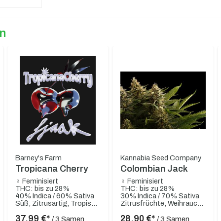
en
Barney's Farm
Kannabia Seed Company
Tropicana Cherry
Colombian Jack
♀ Feminisiert
♀ Feminisiert
THC: bis zu 28%
THC: bis zu 28%
40% Indica / 60% Sativa
30% Indica / 70% Sativa
Süß, Zitrusartig, Tropische Früchte, Orange, Mandarine, Kirsche, Nussig
Zitrusfrüchte, Weihrauch, Limette, Grapefruit, Sandelholz
37,99 €*
28,90 €*
/ 3 Samen
/ 3 Samen