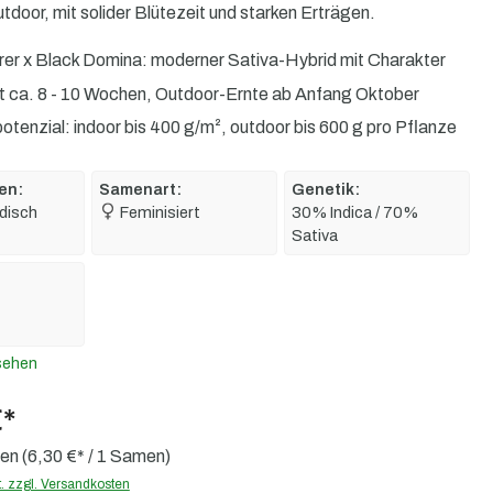
tdoor, mit solider Blütezeit und starken Erträgen.
er x Black Domina: moderner Sativa-Hybrid mit Charakter
t ca. 8 - 10 Wochen, Outdoor-Ernte ab Anfang Oktober
otenzial: indoor bis 400 g/m², outdoor bis 600 g pro Pflanze
en:
Samenart:
Genetik:
disch
Feminisiert
30% Indica / 70%
Sativa
sehen
€*
men
(6,30 €* / 1 Samen)
t. zzgl. Versandkosten