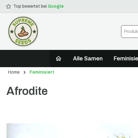
Top bewertet bei
Google
springen
Zur Hauptnavigation springen
Alle Samen
Feminisie
Home
Feminisiert
Afrodite
Bildergalerie überspringen