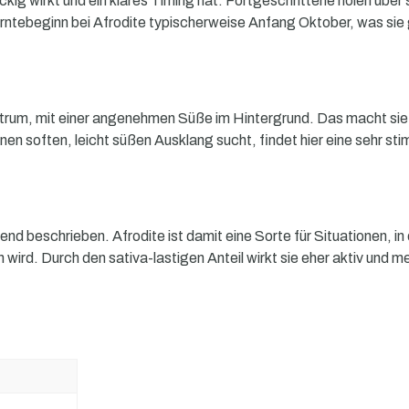
g zickig wirkt und ein klares Timing hat. Fortgeschrittene holen 
rntebeginn bei Afrodite typischerweise Anfang Oktober, was sie g
um, mit einer angenehmen Süße im Hintergrund. Das macht sie zu 
en soften, leicht süßen Ausklang sucht, findet hier eine sehr s
nd beschrieben. Afrodite ist damit eine Sorte für Situationen, in
wird. Durch den sativa-lastigen Anteil wirkt sie eher aktiv und 