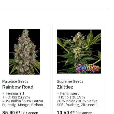
Paradise Seeds
Supreme Seeds
Rainbow Road
Zkittlez
♀ Feminisiert
♀ Feminisiert
THC: bis zu 22%
THC: bis zu 19%
40% Indica / 60% Sativa
70% Indica / 30% Sativa
Fruchtig, Mango, Erdbeere, Rote Beeren
Süß, fruchtig, Zitrusartig, Kräuter
35,90 €*
10,40 €*
/ 3 Samen
/ 3 Samen