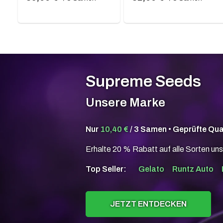
Supreme Seeds
Unsere Marke
Nur
10,40 €
/ 3 Samen • Geprüfte Qua
Erhalte 20 % Rabatt auf alle Sorten uns
Top Seller:
Gelato
Runtz Auto
JETZT ENTDECKEN