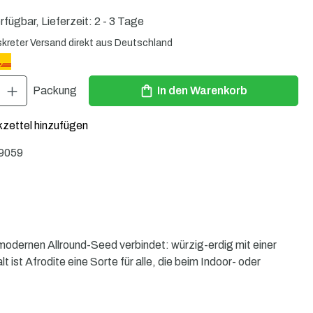
rfügbar, Lieferzeit: 2 - 3 Tage
skreter Versand direkt aus Deutschland
Gib den gewünschten Wert ein oder benutze die Schaltflächen um die Anzahl zu 
Packung
In den Warenkorb
zettel hinzufügen
9059
modernen Allround-Seed verbindet: würzig-erdig mit einer
ist Afrodite eine Sorte für alle, die beim Indoor- oder