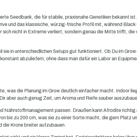
erte Seedbank, die für stabile, praxisnahe Genetiken bekannt ist
rive und das klassische, würzig-frische Profil mit, während Black
sich nicht in Extreme verliert, sondern genau die Mitte trifft, die
 sie in unterschiedlichen Setups gut funktioniert. Ob Du im Grow
, konstant abzuliefern, ohne dass man dafür ein Labor an Equipme
te, was die Planung im Grow deutlich einfacher macht. Indoor lieg
st Dir aber auch genug Zeit, um Aroma und Reife sauber auszubau
 und Nährstoffmanagement passen. Draußen kann Afrodite richtig 
n bis zu 200 cm, was sie zu einer Sorte macht, die gern Platz un
nd die Krone breiter aufzubauen.