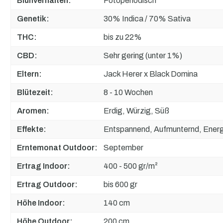
Blühverhalten:
Fotoperiodisch
Genetik:
30% Indica / 70% Sativa
THC:
bis zu 22%
CBD:
Sehr gering (unter 1%)
Eltern:
Jack Herer x Black Domina
Blütezeit:
8 - 10 Wochen
Aromen:
Erdig, Würzig, Süß
Effekte:
Entspannend, Aufmunternd, Energ
Erntemonat Outdoor:
September
Ertrag Indoor:
400 - 500 gr/m²
Ertrag Outdoor:
bis 600 gr
Höhe Indoor:
140 cm
Höhe Outdoor:
200 cm