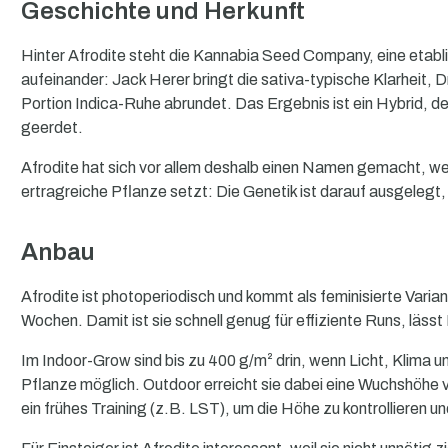
Geschichte und Herkunft
Hinter Afrodite steht die Kannabia Seed Company, eine etabli
aufeinander: Jack Herer bringt die sativa-typische Klarheit, D
Portion Indica-Ruhe abrundet. Das Ergebnis ist ein Hybrid, der 
geerdet.
Afrodite hat sich vor allem deshalb einen Namen gemacht, weil
ertragreiche Pflanze setzt: Die Genetik ist darauf ausgelegt
Anbau
Afrodite ist photoperiodisch und kommt als feminisierte Varian
Wochen. Damit ist sie schnell genug für effiziente Runs, läs
Im Indoor-Grow sind bis zu 400 g/m² drin, wenn Licht, Klima
Pflanze möglich. Outdoor erreicht sie dabei eine Wuchshöhe vo
ein frühes Training (z.B. LST), um die Höhe zu kontrollieren u