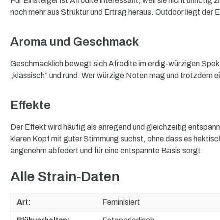
Für Einsteiger ist Afrodite interessant, weil sie nicht unnöti
noch mehr aus Struktur und Ertrag heraus. Outdoor liegt der E
Aroma und Geschmack
Geschmacklich bewegt sich Afrodite im erdig-würzigen Spektr
„klassisch“ und rund. Wer würzige Noten mag und trotzdem ein
Effekte
Der Effekt wird häufig als anregend und gleichzeitig entspanne
klaren Kopf mit guter Stimmung suchst, ohne dass es hektisch 
angenehm abfedert und für eine entspannte Basis sorgt.
Alle Strain-Daten
Art:
Feminisiert