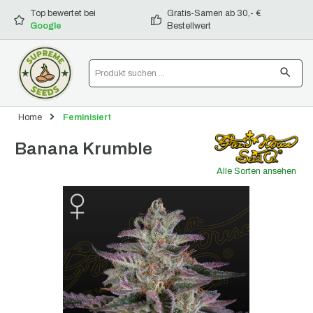
alt springen
Top bewertet bei
Gratis-Samen ab 30,- €
Google
Bestellwert
Home
Feminisiert
Banana Krumble
Alle Sorten ansehen
Bildergalerie überspringen