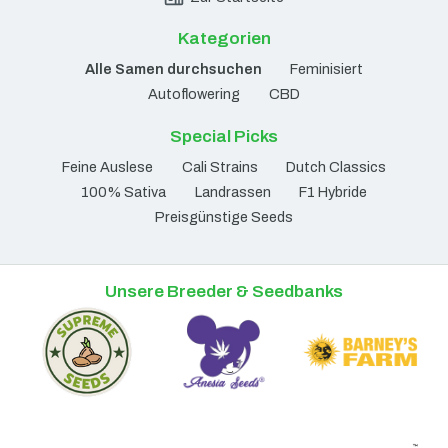
Kategorien
Alle Samen durchsuchen
Feminisiert
Autoflowering
CBD
Special Picks
Feine Auslese
Cali Strains
Dutch Classics
100% Sativa
Landrassen
F1 Hybride
Preisgünstige Seeds
Unsere Breeder & Seedbanks