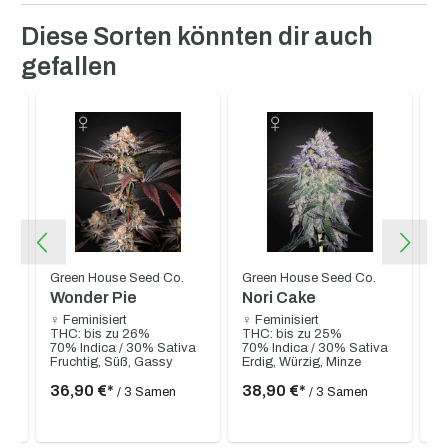
Produktgalerie überspringen
Diese Sorten könnten dir auch
gefallen
ny
Green House Seed Co.
Green House Seed Co.
Gr
Wonder Pie
Nori Cake
T
♀ Feminisiert
♀ Feminisiert
♀ 
THC: bis zu 26%
THC: bis zu 25%
TH
70% Indica / 30% Sativa
70% Indica / 30% Sativa
65
Fruchtig, Süß, Gassy
Erdig, Würzig, Minze
36,90 €*
38,90 €*
3
/ 3 Samen
/ 3 Samen