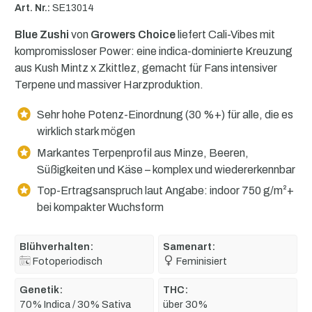
Art. Nr.:
SE13014
Blue Zushi
von
Growers Choice
liefert Cali-Vibes mit
kompromissloser Power: eine indica-dominierte Kreuzung
aus Kush Mintz x Zkittlez, gemacht für Fans intensiver
Terpene und massiver Harzproduktion.
Sehr hohe Potenz-Einordnung (30 %+) für alle, die es
wirklich stark mögen
Markantes Terpenprofil aus Minze, Beeren,
Süßigkeiten und Käse – komplex und wiedererkennbar
Top-Ertragsanspruch laut Angabe: indoor 750 g/m²+
bei kompakter Wuchsform
Blühverhalten:
Samenart:
Fotoperiodisch
Feminisiert
Genetik:
THC:
70% Indica / 30% Sativa
über 30%