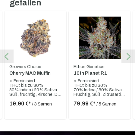
gefallen
Growers Choice
Ethos Genetics
Cherry MAC Muffin
10th Planet R1
♀ Feminisiert
♀ Feminisiert
THC: bis zu 30%
THC: bis zu 30%
80% Indica / 20% Sativa
70% Indica / 30% Sativa
Süß, fruchtig, Kirsche, Diesel, Cookies, Cremig
Fruchtig, Süß, Zitrusartig, Gassy, Skunky, Würzig
19,90 €*
79,99 €*
/ 3 Samen
/ 5 Samen