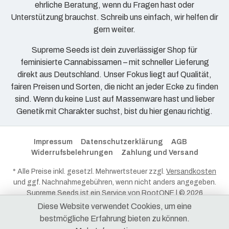
ehrliche Beratung, wenn du Fragen hast oder
Unterstützung brauchst. Schreib uns einfach, wir helfen dir
gern weiter.
Supreme Seeds ist dein zuverlässiger Shop für
feminisierte Cannabissamen – mit schneller Lieferung
direkt aus Deutschland. Unser Fokus liegt auf Qualität,
fairen Preisen und Sorten, die nicht an jeder Ecke zu finden
sind. Wenn du keine Lust auf Massenware hast und lieber
Genetik mit Charakter suchst, bist du hier genau richtig.
Impressum
Datenschutzerklärung
AGB
Widerrufsbelehrungen
Zahlung und Versand
* Alle Preise inkl. gesetzl. Mehrwertsteuer zzgl.
Versandkosten
und ggf. Nachnahmegebühren, wenn nicht anders angegeben.
Supreme Seeds ist ein Service von
RootONE
| © 2026
RootONE - Alle Rechte vorbehalten.
Diese Website verwendet Cookies, um eine
bestmögliche Erfahrung bieten zu können.