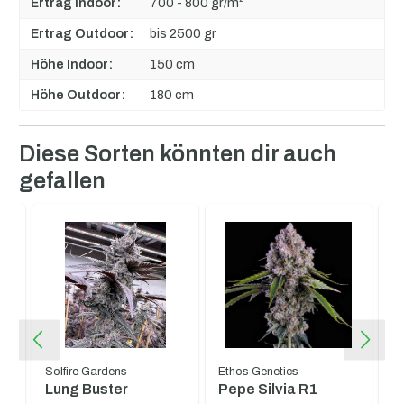
Ertrag Indoor:
700 - 800 gr/m²
Ertrag Outdoor:
bis 2500 gr
Höhe Indoor:
150 cm
Höhe Outdoor:
180 cm
Produktgalerie überspringen
Diese Sorten könnten dir auch
gefallen
Solfire Gardens
Ethos Genetics
In
Lung Buster
Pepe Silvia R1
S