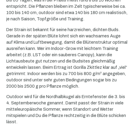
bis 65 Tagen, was in der Praxis meist rund 8 bis 10 Wochen
entspricht. Die Pflanzen bleiben im Zelt typischerweise bei ca.
100 bis 140 cm, outdoor sind etwa 140 bis 180 cm realistisch,
je nach Saison, Topfgröße und Training.
Der Strain ist bekannt für seine harzreichen, dichten Buds.
Gerade in der späten Blüte lohnt sich ein wachsames Auge
auf Klima und Luftbewegung, damit die Blütenstruktur optimal
ausreifen kann. Wer im Indoor-Grow mit leichtem Training
arbeitet (z.B. LST oder ein sauberes Canopy), kann die
Lichtausbeute gut nutzen und die Budsites gleichmäßig
entwickeln lassen. Beim Ertrag ist Gorilla Zkittlez klar auf „viel“
getrimmt: Indoor werden bis zu 700 bis 800 g/m² angegeben,
outdoor sind unter sehr guten Bedingungen sogar bis zu
2000 bis 2500 g pro Pflanze möglich.
Outdoor wird für die Nordhalbkugel als Erntefenster die 3. bis
4. Septemberwoche genannt. Damit passt der Strain in viele
mitteleuropäische Sommer, wenn Standort und Wetter
mitspielen und Du die Pflanze rechtzeitig in die Blüte schicken
lässt.