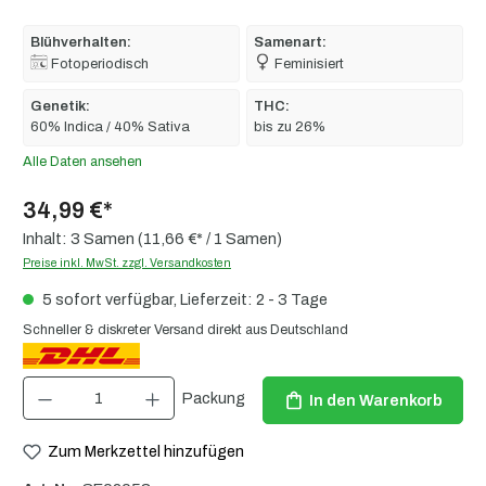
Blühverhalten:
Samenart:
Fotoperiodisch
Feminisiert
Genetik:
THC:
60% Indica / 40% Sativa
bis zu 26%
Alle Daten ansehen
34,99 €*
Inhalt:
3 Samen
(11,66 €* / 1 Samen)
Preise inkl. MwSt. zzgl. Versandkosten
5 sofort verfügbar, Lieferzeit: 2 - 3 Tage
Schneller & diskreter Versand direkt aus Deutschland
Produkt Anzahl: Gib den gewünschten Wert ein oder benutze die Schaltflächen um die 
Packung
In den Warenkorb
Zum Merkzettel hinzufügen