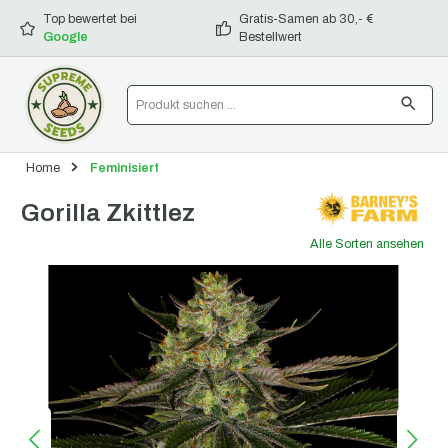
alt springen
Top bewertet bei
Gratis-Samen ab 30,- €
Google
Bestellwert
Home
Feminisiert
Gorilla Zkittlez
Alle Sorten ansehen
Bildergalerie überspringen