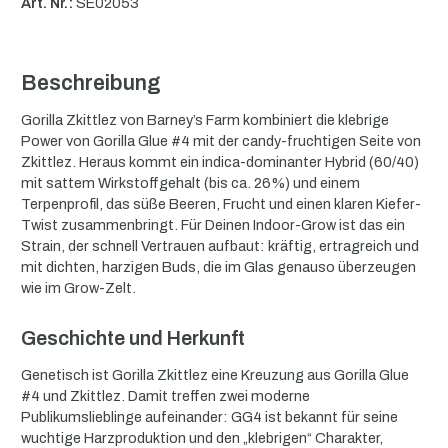
Art. Nr.:
SE02053
Beschreibung
Gorilla Zkittlez von Barney’s Farm kombiniert die klebrige
Power von Gorilla Glue #4 mit der candy-fruchtigen Seite von
Zkittlez. Heraus kommt ein indica-dominanter Hybrid (60/40)
mit sattem Wirkstoffgehalt (bis ca. 26%) und einem
Terpenprofil, das süße Beeren, Frucht und einen klaren Kiefer-
Twist zusammenbringt. Für Deinen Indoor-Grow ist das ein
Strain, der schnell Vertrauen aufbaut: kräftig, ertragreich und
mit dichten, harzigen Buds, die im Glas genauso überzeugen
wie im Grow-Zelt.
Geschichte und Herkunft
Genetisch ist Gorilla Zkittlez eine Kreuzung aus Gorilla Glue
#4 und Zkittlez. Damit treffen zwei moderne
Publikumslieblinge aufeinander: GG4 ist bekannt für seine
wuchtige Harzproduktion und den „klebrigen“ Charakter,