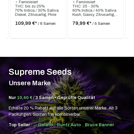
♀ Feminisiert
♀ Feminisiert
♀ 
THC: bis zu 25%
THC: 25 - 30%
TH
a
70% Indica / 30% Sativa
60% Indica / 40% Sativa
60
Süß, fruchtig, cremig, Banane, Vanille, erdig, gassy
Diesel, Zitrusartig, Pinie
Kush, Gassy, Zitrusartig, Kräftig
109,99 €*
79,99 €*
7
/ 6 Samen
/ 5 Samen
Supreme Seeds
Unsere Marke
Nur
10,40 €
/ 3 Samen • Geprüfte Qualität
Erhalte 20 % Rabatt auf alle Sorten unserer Marke. Ab 3
Packungen. Sorten frei kombinierbar.
Top Seller:
Gelato
Runtz Auto
Bruce Banner