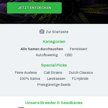
JETZT ENTDECKEN
Zur Startseite
Kategorien
Alle Samen durchsuchen
Feminisiert
Autoflowering
CBD
Special Picks
Feine Auslese
Cali Strains
Dutch Classics
100% Sativa
Landrassen
F1 Hybride
Preisgünstige Seeds
Unsere Breeder & Seedbanks