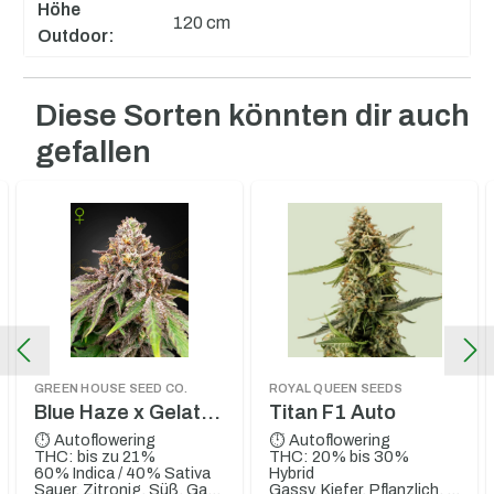
Höhe
120 cm
Outdoor:
Diese Sorten könnten dir auch
Produktgalerie überspringen
gefallen
GREEN HOUSE SEED CO.
ROYAL QUEEN SEEDS
Blue Haze x Gelato
Titan F1 Auto
41 Auto
⏱ Autoflowering
⏱ Autoflowering
THC: bis zu 21%
THC: 20% bis 30%
60% Indica / 40% Sativa
Hybrid
Sauer, Zitronig, Süß, Gassy
Gassy, Kiefer, Pflanzlich, Süßigkeiten, Vanille