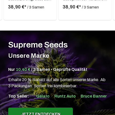
38,90 €*
38,90 €*
/ 3 Samen
/ 3 Samen
Supreme Seeds
Unsere Marke
Nur
10,40 €
/ 3 Samen • Geprüfte Qualität
Erhalte 20 % Rabatt auf alle Sorten unserer Marke. Ab
3 Packungen. Sorten frei kombinierbar.
Top Seller:
Gelato
Runtz Auto
Bruce Banner
JETZT ENTDECKEN