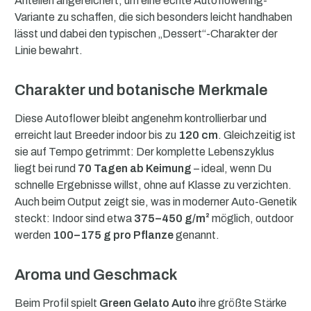
Anteilen angereichert, um eine echte Autoflowering-
Variante zu schaffen, die sich besonders leicht handhaben
lässt und dabei den typischen „Dessert“-Charakter der
Linie bewahrt.
Charakter und botanische Merkmale
Diese Autoflower bleibt angenehm kontrollierbar und
erreicht laut Breeder indoor bis zu
120 cm
. Gleichzeitig ist
sie auf Tempo getrimmt: Der komplette Lebenszyklus
liegt bei rund
70 Tagen ab Keimung
– ideal, wenn Du
schnelle Ergebnisse willst, ohne auf Klasse zu verzichten.
Auch beim Output zeigt sie, was in moderner Auto-Genetik
steckt: Indoor sind etwa
375–450 g/m²
möglich, outdoor
werden
100–175 g pro Pflanze
genannt.
Aroma und Geschmack
Beim Profil spielt
Green Gelato Auto
ihre größte Stärke