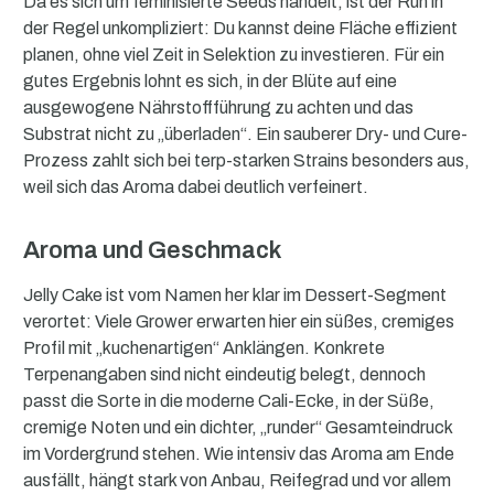
Da es sich um feminisierte Seeds handelt, ist der Run in
der Regel unkompliziert: Du kannst deine Fläche effizient
planen, ohne viel Zeit in Selektion zu investieren. Für ein
gutes Ergebnis lohnt es sich, in der Blüte auf eine
ausgewogene Nährstoffführung zu achten und das
Substrat nicht zu „überladen“. Ein sauberer Dry- und Cure-
Prozess zahlt sich bei terp-starken Strains besonders aus,
weil sich das Aroma dabei deutlich verfeinert.
Aroma und Geschmack
Jelly Cake ist vom Namen her klar im Dessert-Segment
verortet: Viele Grower erwarten hier ein süßes, cremiges
Profil mit „kuchenartigen“ Anklängen. Konkrete
Terpenangaben sind nicht eindeutig belegt, dennoch
passt die Sorte in die moderne Cali-Ecke, in der Süße,
cremige Noten und ein dichter, „runder“ Gesamteindruck
im Vordergrund stehen. Wie intensiv das Aroma am Ende
ausfällt, hängt stark von Anbau, Reifegrad und vor allem