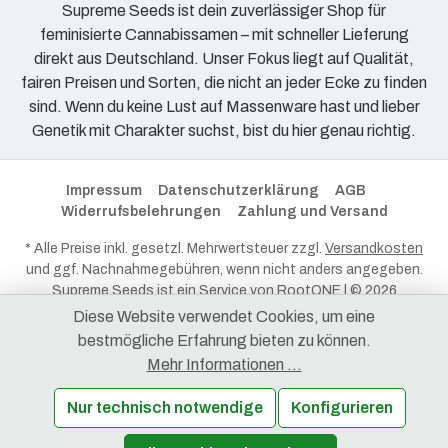
Supreme Seeds ist dein zuverlässiger Shop für
feminisierte Cannabissamen – mit schneller Lieferung
direkt aus Deutschland. Unser Fokus liegt auf Qualität,
fairen Preisen und Sorten, die nicht an jeder Ecke zu finden
sind. Wenn du keine Lust auf Massenware hast und lieber
Genetik mit Charakter suchst, bist du hier genau richtig.
Impressum
Datenschutzerklärung
AGB
Widerrufsbelehrungen
Zahlung und Versand
* Alle Preise inkl. gesetzl. Mehrwertsteuer zzgl.
Versandkosten
und ggf. Nachnahmegebühren, wenn nicht anders angegeben.
Supreme Seeds ist ein Service von
RootONE
| © 2026
RootONE - Alle Rechte vorbehalten.
Diese Website verwendet Cookies, um eine
bestmögliche Erfahrung bieten zu können.
Mehr Informationen ...
Nur technisch notwendige
Konfigurieren
Produkt Anzahl: Gib den gewünschten Wert ein oder benutze die Schaltflächen 