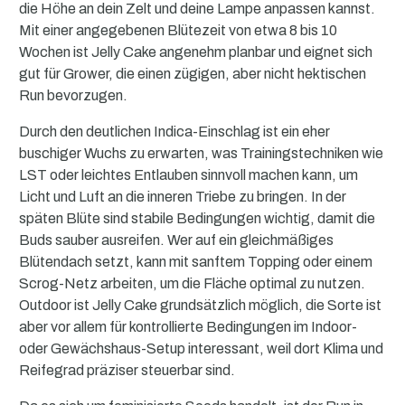
die Höhe an dein Zelt und deine Lampe anpassen kannst.
Mit einer angegebenen Blütezeit von etwa 8 bis 10
Wochen ist Jelly Cake angenehm planbar und eignet sich
gut für Grower, die einen zügigen, aber nicht hektischen
Run bevorzugen.
Durch den deutlichen Indica-Einschlag ist ein eher
buschiger Wuchs zu erwarten, was Trainingstechniken wie
LST oder leichtes Entlauben sinnvoll machen kann, um
Licht und Luft an die inneren Triebe zu bringen. In der
späten Blüte sind stabile Bedingungen wichtig, damit die
Buds sauber ausreifen. Wer auf ein gleichmäßiges
Blütendach setzt, kann mit sanftem Topping oder einem
Scrog-Netz arbeiten, um die Fläche optimal zu nutzen.
Outdoor ist Jelly Cake grundsätzlich möglich, die Sorte ist
aber vor allem für kontrollierte Bedingungen im Indoor-
oder Gewächshaus-Setup interessant, weil dort Klima und
Reifegrad präziser steuerbar sind.