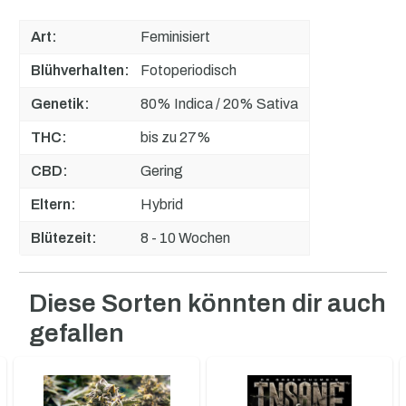
Art:
Feminisiert
Blühverhalten:
Fotoperiodisch
Genetik:
80% Indica / 20% Sativa
THC:
bis zu 27%
CBD:
Gering
Eltern:
Hybrid
Blütezeit:
8 - 10 Wochen
Diese Sorten könnten dir auch
Produktgalerie überspringen
gefallen