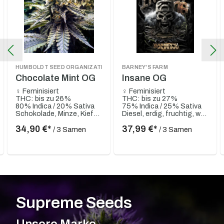
HUMBOLDT SEED ORGANIZATION
BARNEY'S FARM
Chocolate Mint OG
Insane OG
♀ Feminisiert
♀ Feminisiert
THC: bis zu 26%
THC: bis zu 27%
80% Indica / 20% Sativa
75% Indica / 25% Sativa
Schokolade, Minze, Kiefer, Gewürze
Diesel, erdig, fruchtig, würzig, gassy, pfeffrig, Skunky, Weintraube
34,90 €*
37,99 €*
/ 3 Samen
/ 3 Samen
Supreme Seeds
Unsere Marke