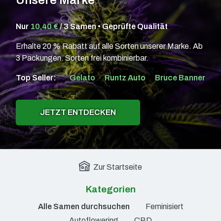
Nur
10,40 €
/ 3 Samen • Geprüfte Qualität
Erhalte 20 % Rabatt auf alle Sorten unserer Marke. Ab
3 Packungen. Sorten frei kombinierbar.
Top Seller:
Gelato
Runtz Auto
Bruce Banner
JETZT ENTDECKEN
Zur Startseite
Kategorien
Alle Samen durchsuchen
Feminisiert
Autoflowering
CBD