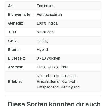
Art:
Feminisiert
Blühverhalten:
Fotoperiodisch
Genetik:
100% Indica
THC:
bis zu 22%
CBD:
Gering
Eltern:
Hybrid
Blütezeit:
8 - 10 Wochen
Aromen:
Erdig, würzig, Pinie
Körperlich entspannend,
Effekte:
Einschläfernd, Kraftvoll,
Entspannend, Beruhigend
Diese Sorten könnten dir auch
Produktgalerie überspringen