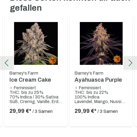
gefallen
Barney's Farm
Barney's Farm
Ice Cream Cake
Ayahuasca Purple
♀ Feminisiert
♀ Feminisiert
THC: bis zu 25%
THC: bis zu 22%
70% Indica / 30% Sativa
100% Indica
Süß, Cremig, Vanille, Erdig, Pinie, Nussig
Lavendel, Mango, Nussig, Tropische Früchte, Blumig, Erdig, Süß, Würzig
29,99 €*
29,99 €*
/ 3 Samen
/ 3 Samen