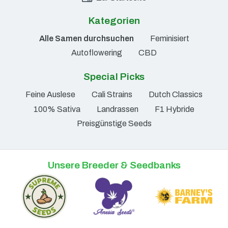
Kategorien
Alle Samen durchsuchen
Feminisiert
Autoflowering
CBD
Special Picks
Feine Auslese
Cali Strains
Dutch Classics
100% Sativa
Landrassen
F1 Hybride
Preisgünstige Seeds
Unsere Breeder & Seedbanks