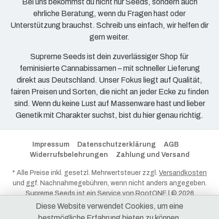
Bei uns bekommst du nicht nur Seeds, sondern auch
ehrliche Beratung, wenn du Fragen hast oder
Unterstützung brauchst. Schreib uns einfach, wir helfen dir
gern weiter.
Supreme Seeds ist dein zuverlässiger Shop für
feminisierte Cannabissamen – mit schneller Lieferung
direkt aus Deutschland. Unser Fokus liegt auf Qualität,
fairen Preisen und Sorten, die nicht an jeder Ecke zu finden
sind. Wenn du keine Lust auf Massenware hast und lieber
Genetik mit Charakter suchst, bist du hier genau richtig.
Impressum
Datenschutzerklärung
AGB
Widerrufsbelehrungen
Zahlung und Versand
* Alle Preise inkl. gesetzl. Mehrwertsteuer zzgl.
Versandkosten
und ggf. Nachnahmegebühren, wenn nicht anders angegeben.
Supreme Seeds ist ein Service von
RootONE
| © 2026
RootONE - Alle Rechte vorbehalten.
Diese Website verwendet Cookies, um eine
bestmögliche Erfahrung bieten zu können.