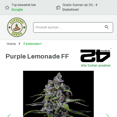
alt springen
Top bewertet bei
Gratis-Samen ab 30,- €
Google
Bestellwert
Home
Feminisiert
Purple Lemonade FF
Alle Sorten ansehen
Bildergalerie überspringen