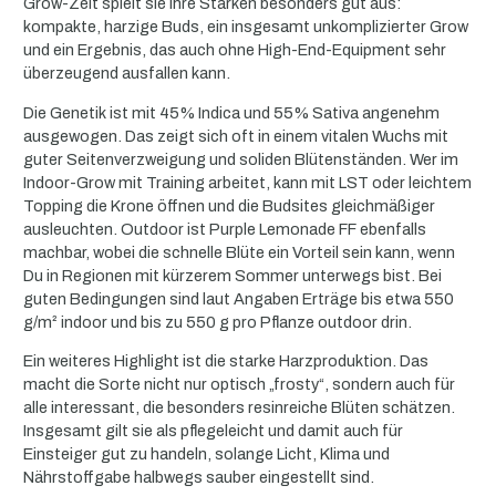
Grow-Zelt spielt sie ihre Stärken besonders gut aus:
kompakte, harzige Buds, ein insgesamt unkomplizierter Grow
und ein Ergebnis, das auch ohne High-End-Equipment sehr
überzeugend ausfallen kann.
Die Genetik ist mit 45% Indica und 55% Sativa angenehm
ausgewogen. Das zeigt sich oft in einem vitalen Wuchs mit
guter Seitenverzweigung und soliden Blütenständen. Wer im
Indoor-Grow mit Training arbeitet, kann mit LST oder leichtem
Topping die Krone öffnen und die Budsites gleichmäßiger
ausleuchten. Outdoor ist Purple Lemonade FF ebenfalls
machbar, wobei die schnelle Blüte ein Vorteil sein kann, wenn
Du in Regionen mit kürzerem Sommer unterwegs bist. Bei
guten Bedingungen sind laut Angaben Erträge bis etwa 550
g/m² indoor und bis zu 550 g pro Pflanze outdoor drin.
Ein weiteres Highlight ist die starke Harzproduktion. Das
macht die Sorte nicht nur optisch „frosty“, sondern auch für
alle interessant, die besonders resinreiche Blüten schätzen.
Insgesamt gilt sie als pflegeleicht und damit auch für
Einsteiger gut zu handeln, solange Licht, Klima und
Nährstoffgabe halbwegs sauber eingestellt sind.