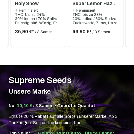
Holy Snow
Super Lemon Haze
P
x Pink Candy
♀ Feminisiert
♀ Feminisiert
♀ 
THC: bis zu 24%
THC: bis zu 28%
TH
a
30% Indica / 70% Sativa
40% Indica / 60% Sativa
40
Süß, Fruchtig, Kirsche, Rote Beeren, Cremig, Nussig, Zitrusartig, Säuerlich, Erdig
Fruchtig-süß, Würzig, Erdig, Holz, Moos, Reifes Obst
Zuckerwatte, Zitrus, Haze
36,90 €*
46,90 €*
3
/ 3 Samen
/ 3 Samen
Supreme Seeds
Unsere Marke
Nur
10,40 €
/ 3 Samen • Geprüfte Qualität
Erhalte 20 % Rabatt auf alle Sorten unserer Marke. Ab 3
Packungen. Sorten frei kombinierbar.
Top Seller:
Gelato
Runtz Auto
Bruce Banner