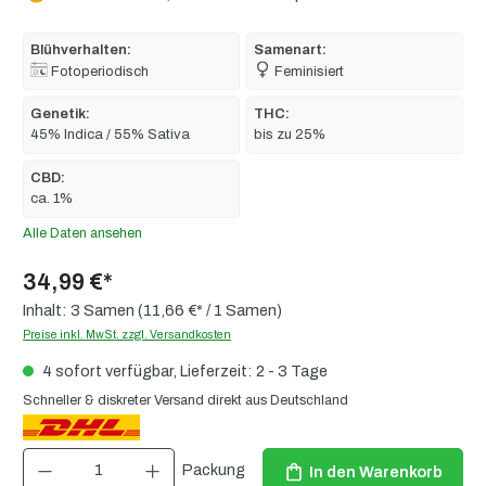
Blühverhalten:
Samenart:
Fotoperiodisch
Feminisiert
Genetik:
THC:
45% Indica / 55% Sativa
bis zu 25%
CBD:
ca. 1%
Alle Daten ansehen
34,99 €*
Inhalt:
3 Samen
(11,66 €* / 1 Samen)
Preise inkl. MwSt. zzgl. Versandkosten
4 sofort verfügbar, Lieferzeit: 2 - 3 Tage
Schneller & diskreter Versand direkt aus Deutschland
Produkt Anzahl: Gib den gewünschten Wert ein oder benutze die Schaltflächen um die 
Packung
In den Warenkorb