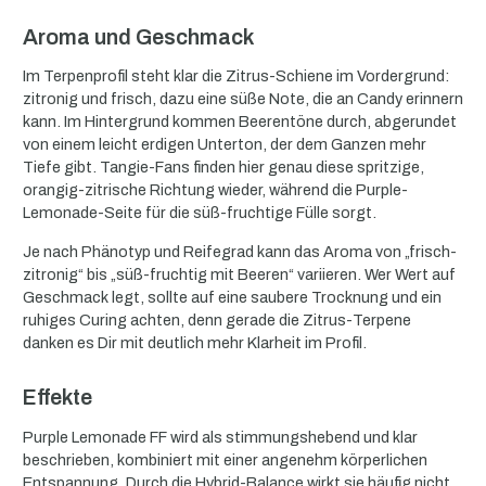
Aroma und Geschmack
Im Terpenprofil steht klar die Zitrus-Schiene im Vordergrund:
zitronig und frisch, dazu eine süße Note, die an Candy erinnern
kann. Im Hintergrund kommen Beerentöne durch, abgerundet
von einem leicht erdigen Unterton, der dem Ganzen mehr
Tiefe gibt. Tangie-Fans finden hier genau diese spritzige,
orangig-zitrische Richtung wieder, während die Purple-
Lemonade-Seite für die süß-fruchtige Fülle sorgt.
Je nach Phänotyp und Reifegrad kann das Aroma von „frisch-
zitronig“ bis „süß-fruchtig mit Beeren“ variieren. Wer Wert auf
Geschmack legt, sollte auf eine saubere Trocknung und ein
ruhiges Curing achten, denn gerade die Zitrus-Terpene
danken es Dir mit deutlich mehr Klarheit im Profil.
Effekte
Purple Lemonade FF wird als stimmungshebend und klar
beschrieben, kombiniert mit einer angenehm körperlichen
Entspannung. Durch die Hybrid-Balance wirkt sie häufig nicht