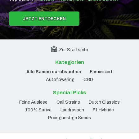
JETZT ENTDECKEN
Zur Startseite
Kategorien
Alle Samen durchsuchen
Feminisiert
Autoflowering
CBD
Special Picks
Feine Auslese
Cali Strains
Dutch Classics
100% Sativa
Landrassen
F1 Hybride
Preisgünstige Seeds