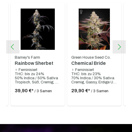
Barney's Farm
Green House Seed Co.
Gr
Rainbow Sherbet
Chemical Bride
L
♀ Feminisiert
♀ Feminisiert
♀ 
THC: bis zu 24%
THC: bis zu 23%
T
a
50% Indica / 50% Sativa
70% Indica / 30% Sativa
50
Tropisch, Süß, Cremig, Fruchtig, Bonbonartige Fruchtnoten, Melone, Exotische Süße
Cremig, Gassy, Erdige Untertöne
39,90 €*
29,90 €*
2
/ 3 Samen
/ 3 Samen