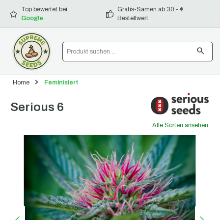
alt springen
Top bewertet bei
Gratis-Samen ab 30,- €
Google
Bestellwert
Home
Feminisiert
Serious 6
Alle Sorten ansehen
Bildergalerie überspringen