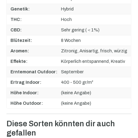
Genetik:
Hybrid
THC:
Hoch
CBD:
Sehr gering (＜1%)
Blütezeit:
8 Wochen
Aromen:
Zitronig, Anisartig, frisch, würzig
Effekte:
Körperlich entspannend, Kreativ
Erntemonat Outdoor:
September
Ertrag Indoor:
400 - 500 gr/m²
Höhe Indoor:
(keine Angabe)
Höhe Outdoor:
(keine Angabe)
Produktgalerie überspringen
Diese Sorten könnten dir auch
gefallen