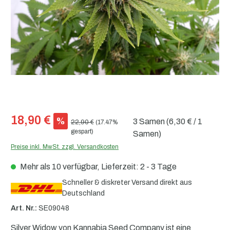
18,90 €
%
3 Samen
(6,30 € / 1
22,90 €
(17.47%
gespart)
Samen)
Preise inkl. MwSt. zzgl. Versandkosten
Mehr als 10 verfügbar, Lieferzeit: 2 - 3 Tage
Schneller & diskreter Versand direkt aus
Deutschland
Art. Nr.:
SE09048
Silver Widow von Kannabia Seed Company ist eine