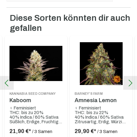
Diese Sorten könnten dir auch
Produktgalerie überspringen
gefallen
KANNABIA SEED COMPANY
BARNEY'S FARM
Kaboom
Amnesia Lemon
♀ Feminisiert
♀ Feminisiert
THC: bis zu 20%
THC: bis zu 22%
40% Indica / 60% Sativa
40% Indica / 60% Sativa
Süßlich, Erdige, Fruchtig, Tropisch-fruchtig, Pikant
Zitrusartig, Erdig, Würzig, Süß
21,90 €*
29,90 €*
/ 3 Samen
/ 3 Samen