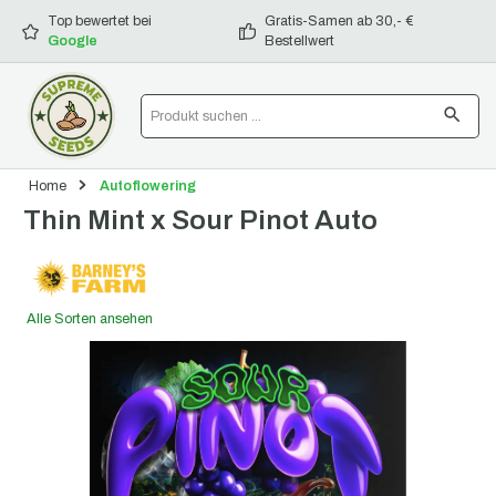
alt springen
Top bewertet bei
Gratis-Samen ab 30,- €
Google
Bestellwert
Home
Autoflowering
Thin Mint x Sour Pinot Auto
Alle Sorten ansehen
Bildergalerie überspringen