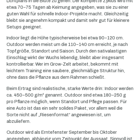
Lichtplans in die Blüte zu gehen. Der komplette Zyklus wird mit
etwa 70–75 Tagen ab Keimung angegeben, was sie zu einer
guten Wahl für schnelle Indoor-Projekte macht. Gleichzeitig
bleibt sie angenehm kompakt und damit sehr gut für kleinere
Setups geeignet.
Indoor liegt die Höhe typischerweise bei etwa 90–120 cm.
Outdoor werden meist um die 110–140 cm erreicht, je nach
Topfgröße, Standort und Saison. Durch den sativalastigen
Einschlag wirkt der Wuchs lebendig, bleibt aber insgesamt
kontrollierbar. Wer im Grow-Zelt arbeitet, bekommt mit
leichtem Training eine saubere, gleichmäßige Struktur hin,
ohne dass die Pflanze aus dem Rahmen schießt.
Beim Ertrag sind realistische, starke Werte drin: Indoor werden
ca. 450–500 g/m² genannt. Outdoor sind etwa 180–250 g
pro Pflanze möglich, wenn Standort und Pflege passen. Für
eine Auto ist das ein sehr solides Paket, vor allem weil die
Sorte nicht auf „Riesenformat“ angewiesen ist, um
abzuliefern.
Outdoor wird als Erntefenster September bis Oktober
angegeben, abhängig vom Zeitpunkt der Aussaat. Sinnvoll ist