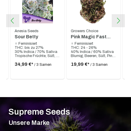
Anesia Seeds
Growers Choice
S
Sour Betty
Pink Magic Fast
R
Version
♀ Feminisiert
♀ Feminisiert
♀ 
THC: bis zu 27%
THC: 24 - 26%
TH
a
30% Indica / 70% Sativa
40% Indica / 60% Sativa
40
Zitrone, Orange, Clementine, erdig, süß
Tropische Früchte, Süß, Säuerlich, Fruchtig, Zitrusartig, Melone
Blumig, Beeren, Süß, Pinie, Fruchtig, Cremig
34,99 €*
19,99 €*
2
/ 3 Samen
/ 3 Samen
Supreme Seeds
Unsere Marke