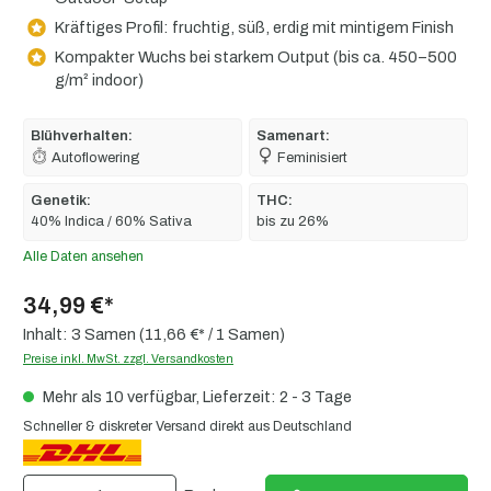
Kräftiges Profil: fruchtig, süß, erdig mit mintigem Finish
Kompakter Wuchs bei starkem Output (bis ca. 450–500
g/m² indoor)
Blühverhalten:
Samenart:
Autoflowering
Feminisiert
Genetik:
THC:
40% Indica / 60% Sativa
bis zu 26%
Alle Daten ansehen
34,99 €*
Inhalt:
3 Samen
(11,66 €* / 1 Samen)
Preise inkl. MwSt. zzgl. Versandkosten
Mehr als 10 verfügbar, Lieferzeit: 2 - 3 Tage
Schneller & diskreter Versand direkt aus Deutschland
Produkt Anzahl: Gib den gewünschten Wert ein oder benutze die Schaltflächen um die 