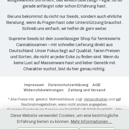
ausgewähltes Sortiment, das wirklich überzeugt – egal, ob du
gerade anfängst oder schon Erfahrung hast.
Bei uns bekommst du nicht nur Seeds, sondern auch ehrliche
Beratung, wenn du Fragen hast oder Unterstützung brauchst.
Schreib uns einfach, wir helfen dir gern weiter.
Supreme Seeds ist dein zuverlässiger Shop für feminisierte
Cannabissamen – mit schneller Lieferung direkt aus
Deutschland. Unser Fokus liegt auf Qualität, fairen Preisen
und Sorten, die nicht an jeder Ecke zu finden sind. Wenn du
keine Lust auf Massenware hast und lieber Genetik mit
Charakter suchst, bist du hier genau richtig.
Impressum
Datenschutzerklärung
AGB
Widerrufsbelehrungen
Zahlung und Versand
* Alle Preise inkl. gesetzl. Mehrwertsteuer zzgl.
Versandkosten
und ggf.
Nachnahmegebühren, wenn nicht anders angegeben.
Supreme Seeds ist ein Service von
RootONE
| © 2026 RootONE - Alle
Rechte vorbehalten.
Diese Website verwendet Cookies, um eine bestmögliche
Erfahrung bieten zu können.
Mehr Informationen ...