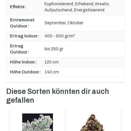
Euphorisierend, Erhebend, Kreativ,
Effekte:
Aufputschend, Energetisierend
Erntemonat
September, Oktober
Outdoor:
Ertrag Indoor:
400 - 500 gr/m²
Ertrag
bis 250 gr
Outdoor:
Höhe Indoor:
120 cm
Höhe Outdoor:
140 cm
Produktgalerie überspringen
Diese Sorten könnten dir auch
gefallen