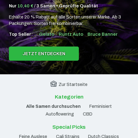
Nur
10,40 €
/ 3 Samen • Geprüfte Qualität
Erhalte 20 % Rabatt auf alle Sorten unserer Marke. Ab 3
Packungen. Sorten frei kombinierbar.
Top Seller:
Gelato
Runtz Auto
Bruce Banner
JETZT ENTDECKEN
Zur Startseite
Kategorien
Alle Samen durchsuchen
Feminisiert
Autoflowering
CBD
Special Picks
Feine Auslese
Cali Strains
Dutch Classics