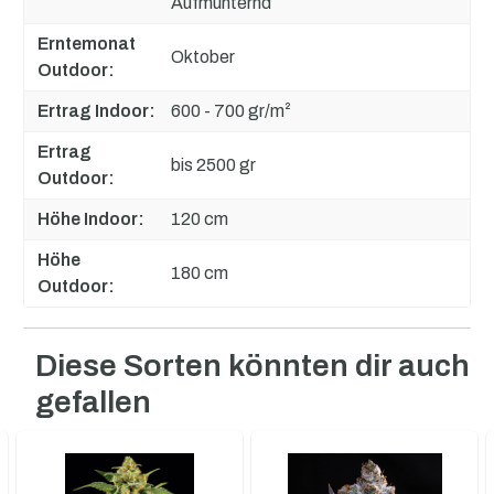
Aufmunternd
Erntemonat
Oktober
Outdoor:
Ertrag Indoor:
600 - 700 gr/m²
Ertrag
bis 2500 gr
Outdoor:
Höhe Indoor:
120 cm
Höhe
180 cm
Outdoor:
Diese Sorten könnten dir auch
Produktgalerie überspringen
gefallen