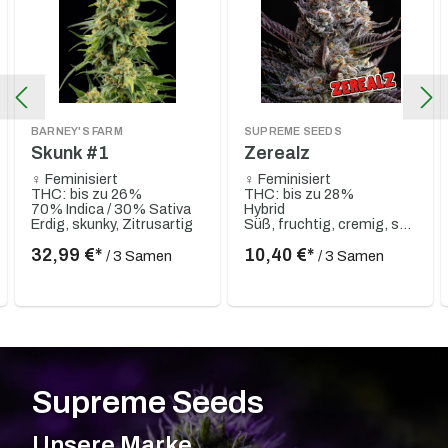
BARNEY'S FARM
SUPREME SEEDS
Skunk #1
Zerealz
♀ Feminisiert
♀ Feminisiert
THC: bis zu 26%
THC: bis zu 28%
70% Indica / 30% Sativa
Hybrid
Erdig, skunky, Zitrusartig
Süß, fruchtig, cremig, sahnig, Vanille
32,99 €*
10,40 €*
/ 3 Samen
/ 3 Samen
Supreme Seeds
Unsere Marke