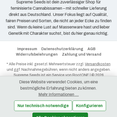
Supreme Seeds ist dein zuverlässiger Shop für
feminisierte Cannabissamen – mit schneller Lieferung
direkt aus Deutschland. Unser Fokus liegt auf Qualität,
fairen Preisen und Sorten, die nicht an jeder Ecke zu finden
sind. Wenn du keine Lust auf Massenware hast und lieber
Genetik mit Charakter suchst, bist du hier genau richtig.
Impressum
Datenschutzerklärung
AGB
Widerrufsbelehrungen
Zahlung und Versand
* Alle Preise inkl. gesetzl. Mehrwertsteuer zzgl.
Versandkosten
und ggf. Nachnahmegebühren, wenn nicht anders angegeben.
Supreme Seeds ist ein Service von
RootONE
| © 2026
RootONE - Alle Rechte vorbehalten.
Diese Website verwendet Cookies, um eine
bestmögliche Erfahrung bieten zu können.
Mehr Informationen ...
Nur technisch notwendige
Konfigurieren
Produkt Anzahl: Gib den gewünschten Wert ein oder benutze die Schaltflächen 