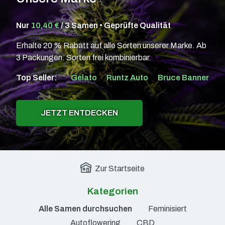
Nur
10,40 €
/ 3 Samen • Geprüfte Qualität
Erhalte 20 % Rabatt auf alle Sorten unserer Marke. Ab
3 Packungen. Sorten frei kombinierbar.
Top Seller:
Gelato
Runtz Auto
Bruce Banner
JETZT ENTDECKEN
Zur Startseite
Kategorien
Alle Samen durchsuchen
Feminisiert
Autoflowering
CBD