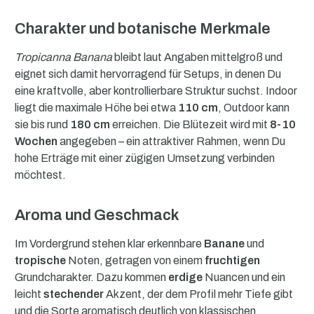
Charakter und botanische Merkmale
Tropicanna Banana
bleibt laut Angaben mittelgroß und
eignet sich damit hervorragend für Setups, in denen Du
eine kraftvolle, aber kontrollierbare Struktur suchst. Indoor
liegt die maximale Höhe bei etwa
110 cm
, Outdoor kann
sie bis rund
180 cm
erreichen. Die Blütezeit wird mit
8-10
Wochen
angegeben – ein attraktiver Rahmen, wenn Du
hohe Erträge mit einer zügigen Umsetzung verbinden
möchtest.
Aroma und Geschmack
Im Vordergrund stehen klar erkennbare
Banane
und
tropische
Noten, getragen von einem
fruchtigen
Grundcharakter. Dazu kommen
erdige
Nuancen und ein
leicht
stechender
Akzent, der dem Profil mehr Tiefe gibt
und die Sorte aromatisch deutlich von klassischen