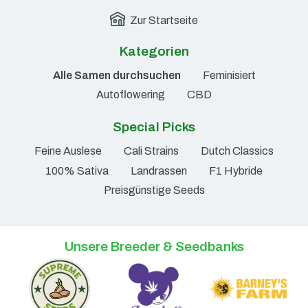
Zur Startseite
Kategorien
Alle Samen durchsuchen
Feminisiert
Autoflowering
CBD
Special Picks
Feine Auslese
Cali Strains
Dutch Classics
100% Sativa
Landrassen
F1 Hybride
Preisgünstige Seeds
Unsere Breeder & Seedbanks