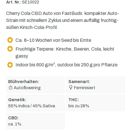
Art. Nr.:
SE10022
Cherry Cola CBD Auto von FastBuds: kompakter Auto-
Strain mit schnellem Zyklus und einem auffällig fruchtig-
süßen Kirsch-Cola-Profil.
Ca. 8–10 Wochen von Seed bis Ernte
Fruchtige Terpene: Kirsche, Beeren, Cola, leicht
gassy
Indoor bis 600 g/m², outdoor bis 250 g pro Pflanze
Blühverhalten:
Samenart:
Autoflowering
Feminisiert
Genetik:
THC:
55% Indica / 45% Sativa
bis zu 28%
CBD:
ca. 1%