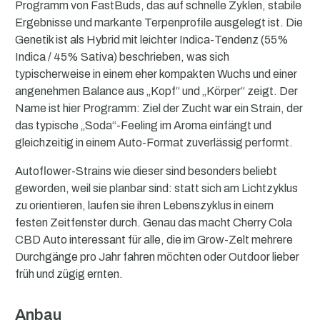
Programm von FastBuds, das auf schnelle Zyklen, stabile
Ergebnisse und markante Terpenprofile ausgelegt ist. Die
Genetik ist als Hybrid mit leichter Indica-Tendenz (55%
Indica / 45% Sativa) beschrieben, was sich
typischerweise in einem eher kompakten Wuchs und einer
angenehmen Balance aus „Kopf“ und „Körper“ zeigt. Der
Name ist hier Programm: Ziel der Zucht war ein Strain, der
das typische „Soda“-Feeling im Aroma einfängt und
gleichzeitig in einem Auto-Format zuverlässig performt.
Autoflower-Strains wie dieser sind besonders beliebt
geworden, weil sie planbar sind: statt sich am Lichtzyklus
zu orientieren, laufen sie ihren Lebenszyklus in einem
festen Zeitfenster durch. Genau das macht Cherry Cola
CBD Auto interessant für alle, die im Grow-Zelt mehrere
Durchgänge pro Jahr fahren möchten oder Outdoor lieber
früh und zügig ernten.
Anbau