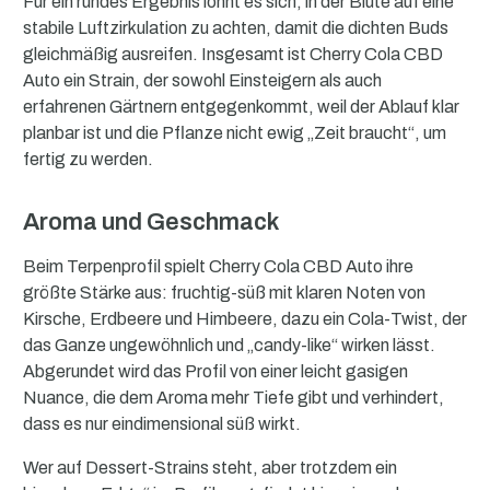
Für ein rundes Ergebnis lohnt es sich, in der Blüte auf eine
stabile Luftzirkulation zu achten, damit die dichten Buds
gleichmäßig ausreifen. Insgesamt ist Cherry Cola CBD
Auto ein Strain, der sowohl Einsteigern als auch
erfahrenen Gärtnern entgegenkommt, weil der Ablauf klar
planbar ist und die Pflanze nicht ewig „Zeit braucht“, um
fertig zu werden.
Aroma und Geschmack
Beim Terpenprofil spielt Cherry Cola CBD Auto ihre
größte Stärke aus: fruchtig-süß mit klaren Noten von
Kirsche, Erdbeere und Himbeere, dazu ein Cola-Twist, der
das Ganze ungewöhnlich und „candy-like“ wirken lässt.
Abgerundet wird das Profil von einer leicht gasigen
Nuance, die dem Aroma mehr Tiefe gibt und verhindert,
dass es nur eindimensional süß wirkt.
Wer auf Dessert-Strains steht, aber trotzdem ein