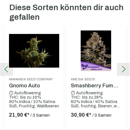
Diese Sorten könnten dir auch
Produktgalerie überspringen
gefallen
KANNABIA SEED COMPANY
ANESIA SEEDS
Gnomo Auto
Smashberry Fumez
Auto
⏱ Autoflowering
⏱ Autoflowering
THC: bis zu 16%
THC: bis zu 28%
90% Indica / 10% Sativa
60% Indica / 40% Sativa
Süß, Fruchtig, Waldbeeren
Süß, fruchtig, Beeren, würzig, Zitrusartig
21,90 €*
30,90 €*
/ 3 Samen
/ 3 Samen