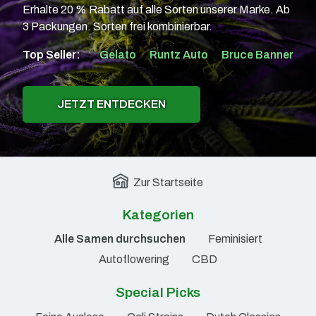
Erhalte 20 % Rabatt auf alle Sorten unserer Marke. Ab
3 Packungen. Sorten frei kombinierbar.
Top Seller:
Gelato
Runtz Auto
Bruce Banner
JETZT ENTDECKEN
Zur Startseite
Kategorien
Alle Samen durchsuchen
Feminisiert
Autoflowering
CBD
Special Picks