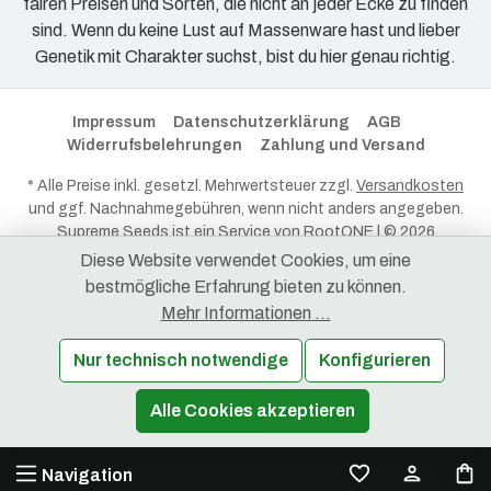
fairen Preisen und Sorten, die nicht an jeder Ecke zu finden
sind. Wenn du keine Lust auf Massenware hast und lieber
Genetik mit Charakter suchst, bist du hier genau richtig.
Impressum
Datenschutzerklärung
AGB
Widerrufsbelehrungen
Zahlung und Versand
* Alle Preise inkl. gesetzl. Mehrwertsteuer zzgl.
Versandkosten
und ggf. Nachnahmegebühren, wenn nicht anders angegeben.
Supreme Seeds ist ein Service von
RootONE
| © 2026
RootONE - Alle Rechte vorbehalten.
Diese Website verwendet Cookies, um eine
bestmögliche Erfahrung bieten zu können.
Mehr Informationen ...
Nur technisch notwendige
Konfigurieren
Produkt Anzahl: Gib den gewünschten Wert ein oder benutze die Schaltflächen 
Alle Cookies akzeptieren
In den Warenkorb
Navigation