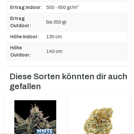
Ertrag Indoor:
500 - 600 gr/m²
Ertrag
bis 300 gr
Outdoor:
Höhe Indoor:
130 cm
Höhe
140 cm
Outdoor:
Diese Sorten könnten dir auch
Produktgalerie überspringen
gefallen