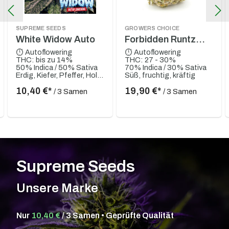
SUPREME SEEDS
GROWERS CHOICE
White Widow Auto
Forbidden Runtz
XXL Auto
⏱ Autoflowering
⏱ Autoflowering
THC: bis zu 14%
THC: 27 - 30%
50% Indica / 50% Sativa
70% Indica / 30% Sativa
Erdig, Kiefer, Pfeffer, Holzig, Kräftig
Süß, fruchtig, kräftig
10,40 €*
19,90 €*
/ 3 Samen
/ 3 Samen
Supreme Seeds
Unsere Marke
Nur
10,40 €
/ 3 Samen • Geprüfte Qualität