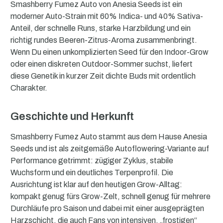
Smashberry Fumez Auto von Anesia Seeds ist ein
moderner Auto-Strain mit 60% Indica- und 40% Sativa-
Anteil, der schnelle Runs, starke Harzbildung und ein
richtig rundes Beeren-Zitrus-Aroma zusammenbringt.
Wenn Du einen unkomplizierten Seed für den Indoor-Grow
oder einen diskreten Outdoor-Sommer suchst, liefert
diese Genetik in kurzer Zeit dichte Buds mit ordentlich
Charakter.
Geschichte und Herkunft
Smashberry Fumez Auto stammt aus dem Hause Anesia
Seeds und ist als zeitgemäße Autoflowering-Variante auf
Performance getrimmt: zügiger Zyklus, stabile
Wuchsform und ein deutliches Terpenprofil. Die
Ausrichtung ist klar auf den heutigen Grow-Alltag:
kompakt genug fürs Grow-Zelt, schnell genug für mehrere
Durchläufe pro Saison und dabei mit einer ausgeprägten
Harzschicht, die auch Fans von intensiven, „frostigen“