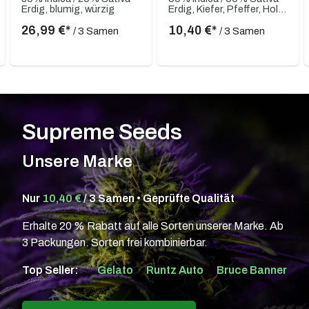
Erdig, blumig, würzig
Erdig, Kiefer, Pfeffer, Holzig, Kräftig
26,99 €*
10,40 €*
/ 3 Samen
/ 3 Samen
Supreme Seeds
Unsere Marke
Nur
10,40 €
/ 3 Samen • Geprüfte Qualität
Erhalte 20 % Rabatt auf alle Sorten unserer Marke. Ab
3 Packungen. Sorten frei kombinierbar.
Top Seller:
Gelato
Runtz Auto
Bruce Banner