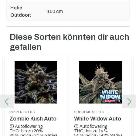
Höhe
100 cm
Outdoor:
Diese Sorten könnten dir auch
Produktgalerie überspringen
gefallen
RIPPER SEEDS
SUPREME SEEDS
Zombie Kush Auto
White Widow Auto
⏱ Autoflowering
⏱ Autoflowering
THC: bis zu 20%
THC: bis zu 14%
80% Indica / 20% Sativa
50% Indica / 50% Sativa