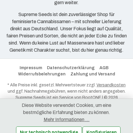
gern weiter.
Supreme Seeds ist dein zuverlässiger Shop für
feminisierte Cannabissamen – mit schneller Lieferung
direkt aus Deutschland. Unser Fokus liegt auf Qualität,
fairen Preisen und Sorten, die nicht an jeder Ecke zu finden
sind. Wenn du keine Lust auf Massenware hast und lieber
Genetik mit Charakter suchst, bist du hier genau richtig.
Impressum
Datenschutzerklärung
AGB
Widerrufsbelehrungen
Zahlung und Versand
* Alle Preise inkl. gesetzl. Mehrwertsteuer zzgl.
Versandkosten
und ggf. Nachnahmegebühren, wenn nicht anders angegeben.
Supreme Seeds ist ein Service von
RootONE
| © 2026
RootONE - Alle Rechte vorbehalten.
Diese Website verwendet Cookies, um eine
bestmögliche Erfahrung bieten zu können.
Mehr Informationen ...
Nur technisch notwendige
Konfigurieren