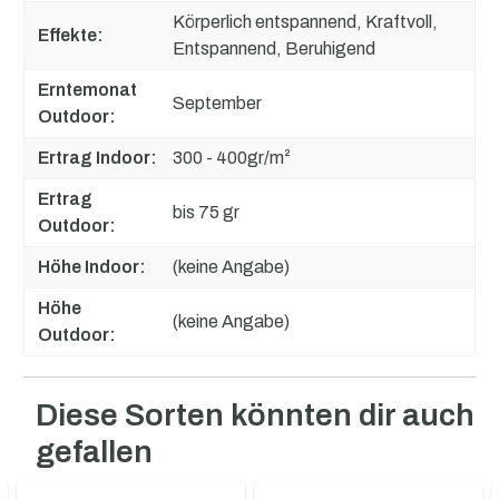
Körperlich entspannend, Kraftvoll,
Effekte:
Entspannend, Beruhigend
Erntemonat
September
Outdoor:
Ertrag Indoor:
300 - 400gr/m²
Ertrag
bis 75 gr
Outdoor:
Höhe Indoor:
(keine Angabe)
Höhe
(keine Angabe)
Outdoor:
Diese Sorten könnten dir auch
Produktgalerie überspringen
gefallen