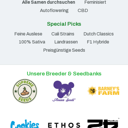
Alle Samen durchsuchen
Feminisiert
Autoflowering
CBD
Special Picks
Feine Auslese
Cali Strains
Dutch Classics
100% Sativa
Landrassen
F1 Hybride
Preisgünstige Seeds
Unsere Breeder & Seedbanks