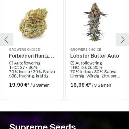
GROWERS CHOICE
GROWERS CHOICE
Forbidden Runtz
Lobster Butter Auto
XXL Auto
⏱ Autoflowering
⏱ Autoflowering
THC: 27 - 30%
THC: bis zu 30%
70% Indica / 30% Sativa
70% Indica / 30% Sativa
Süß, fruchtig, kräftig
Cremig, Würzig, Zitrusartig, Erdig
19,90 €*
19,99 €*
/ 3 Samen
/ 3 Samen
Supreme Seeds