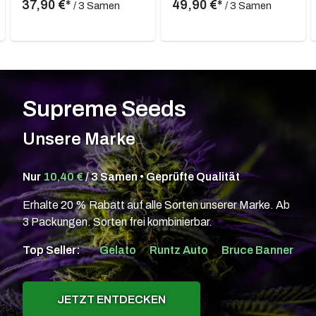
37,90 €*
49,90 €*
/ 3 Samen
/ 3 Samen
Supreme Seeds
Unsere Marke
Nur
10,40 €
/ 3 Samen • Geprüfte Qualität
Erhalte 20 % Rabatt auf alle Sorten unserer Marke. Ab
3 Packungen. Sorten frei kombinierbar.
Top Seller:
Gelato
Runtz Auto
Bruce Banner
JETZT ENTDECKEN