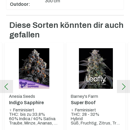
300 cm
Outdoor:
Diese Sorten könnten dir auch
Produktgalerie überspringen
gefallen
Anesia Seeds
Barney's Farm
Indigo Sapphire
Super Boof
♀ Feminisiert
♀ Feminisiert
THC: bis zu 33,8%
THC: 28 - 32%
60% Indica / 40% Sativa
Hybrid
Traube, Minze, Ananas, Sandelholz
Süß, Fruchtig, Zitrus, Tropisch, Orangen-Terpene, Exotische Früchte