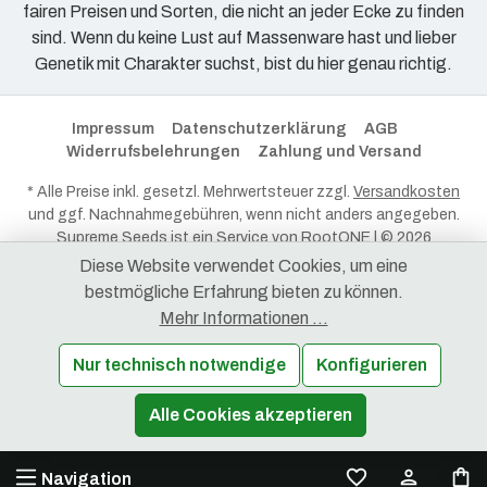
fairen Preisen und Sorten, die nicht an jeder Ecke zu finden
sind. Wenn du keine Lust auf Massenware hast und lieber
Genetik mit Charakter suchst, bist du hier genau richtig.
Impressum
Datenschutzerklärung
AGB
Widerrufsbelehrungen
Zahlung und Versand
* Alle Preise inkl. gesetzl. Mehrwertsteuer zzgl.
Versandkosten
und ggf. Nachnahmegebühren, wenn nicht anders angegeben.
Supreme Seeds ist ein Service von
RootONE
| © 2026
RootONE - Alle Rechte vorbehalten.
Diese Website verwendet Cookies, um eine
bestmögliche Erfahrung bieten zu können.
Mehr Informationen ...
Nur technisch notwendige
Konfigurieren
Produkt Anzahl: Gib den gewünschten Wert ein oder benutze die Schaltflächen 
Alle Cookies akzeptieren
In den Warenkorb
Navigation