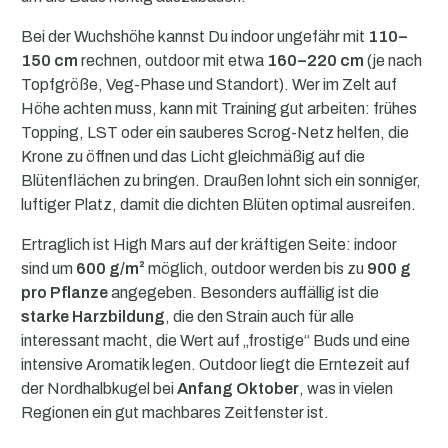
Bei der Wuchshöhe kannst Du indoor ungefähr mit
110–
150 cm
rechnen, outdoor mit etwa
160–220 cm
(je nach
Topfgröße, Veg-Phase und Standort). Wer im Zelt auf
Höhe achten muss, kann mit Training gut arbeiten: frühes
Topping, LST oder ein sauberes Scrog-Netz helfen, die
Krone zu öffnen und das Licht gleichmäßig auf die
Blütenflächen zu bringen. Draußen lohnt sich ein sonniger,
luftiger Platz, damit die dichten Blüten optimal ausreifen.
Ertraglich ist High Mars auf der kräftigen Seite: indoor
sind um
600 g/m²
möglich, outdoor werden bis zu
900 g
pro Pflanze
angegeben. Besonders auffällig ist die
starke Harzbildung
, die den Strain auch für alle
interessant macht, die Wert auf „frostige“ Buds und eine
intensive Aromatik legen. Outdoor liegt die Erntezeit auf
der Nordhalbkugel bei
Anfang Oktober
, was in vielen
Regionen ein gut machbares Zeitfenster ist.