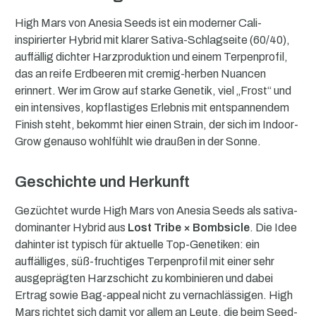
High Mars von Anesia Seeds ist ein moderner Cali-
inspirierter Hybrid mit klarer Sativa-Schlagseite (60/40),
auffällig dichter Harzproduktion und einem Terpenprofil,
das an reife Erdbeeren mit cremig-herben Nuancen
erinnert. Wer im Grow auf starke Genetik, viel „Frost“ und
ein intensives, kopflastiges Erlebnis mit entspannendem
Finish steht, bekommt hier einen Strain, der sich im Indoor-
Grow genauso wohlfühlt wie draußen in der Sonne.
Geschichte und Herkunft
Gezüchtet wurde High Mars von Anesia Seeds als sativa-
dominanter Hybrid aus
Lost Tribe × Bombsicle
. Die Idee
dahinter ist typisch für aktuelle Top-Genetiken: ein
auffälliges, süß-fruchtiges Terpenprofil mit einer sehr
ausgeprägten Harzschicht zu kombinieren und dabei
Ertrag sowie Bag-appeal nicht zu vernachlässigen. High
Mars richtet sich damit vor allem an Leute, die beim Seed-