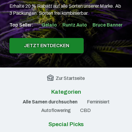
Erhalte 20 % Rabatt auf alle Sorten unserer Marke. Ab
3 Packungen. Sorten frei kombinierbar.
Top Seller:
Gelato
Runtz Auto
Bruce Banner
JETZT ENTDECKEN
Zur Startseite
Kategorien
Alle Samen durchsuchen
Feminisiert
Autoflowering
CBD
Special Picks