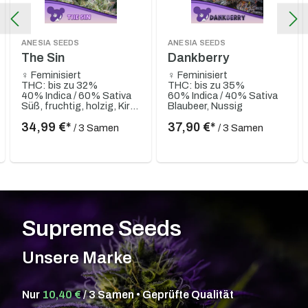
ANESIA SEEDS
ANESIA SEEDS
The Sin
Dankberry
♀ Feminisiert
♀ Feminisiert
THC: bis zu 32%
THC: bis zu 35%
40% Indica / 60% Sativa
60% Indica / 40% Sativa
Süß, fruchtig, holzig, Kirsche, Sauer
Blaubeer, Nussig
34,99 €*
37,90 €*
/ 3 Samen
/ 3 Samen
Supreme Seeds
Unsere Marke
Nur
10,40 €
/ 3 Samen • Geprüfte Qualität