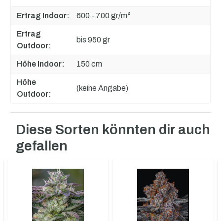
Ertrag Indoor:
600 - 700 gr/m²
Ertrag
bis 950 gr
Outdoor:
Höhe Indoor:
150 cm
Höhe
(keine Angabe)
Outdoor:
Diese Sorten könnten dir auch
Produktgalerie überspringen
gefallen