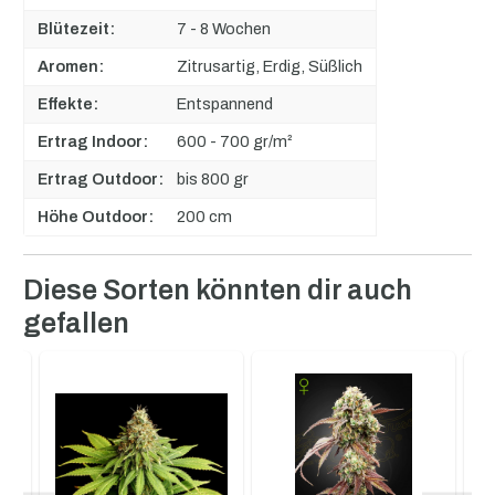
Blütezeit:
7 - 8 Wochen
Aromen:
Zitrusartig, Erdig, Süßlich
Effekte:
Entspannend
Ertrag Indoor:
600 - 700 gr/m²
Ertrag Outdoor:
bis 800 gr
Höhe Outdoor:
200 cm
Produktgalerie überspringen
Diese Sorten könnten dir auch
gefallen