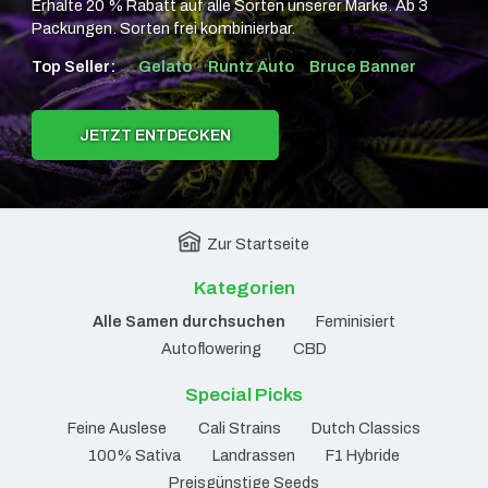
Erhalte 20 % Rabatt auf alle Sorten unserer Marke. Ab 3
Packungen. Sorten frei kombinierbar.
Top Seller:
Gelato
Runtz Auto
Bruce Banner
JETZT ENTDECKEN
Zur Startseite
Kategorien
Alle Samen durchsuchen
Feminisiert
Autoflowering
CBD
Special Picks
Feine Auslese
Cali Strains
Dutch Classics
100% Sativa
Landrassen
F1 Hybride
Preisgünstige Seeds