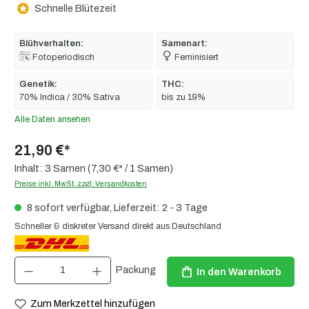
Schnelle Blütezeit
Blühverhalten:
Samenart:
Fotoperiodisch
Feminisiert
Genetik:
THC:
70% Indica / 30% Sativa
bis zu 19%
Alle Daten ansehen
21,90 €*
Inhalt:
3 Samen
(7,30 €* / 1 Samen)
Preise inkl. MwSt. zzgl. Versandkosten
8 sofort verfügbar, Lieferzeit: 2 - 3 Tage
Schneller & diskreter Versand direkt aus Deutschland
Produkt Anzahl: Gib den gewünschten Wert ein oder benutze die Schaltflächen um die 
Packung
In den Warenkorb
Zum Merkzettel hinzufügen