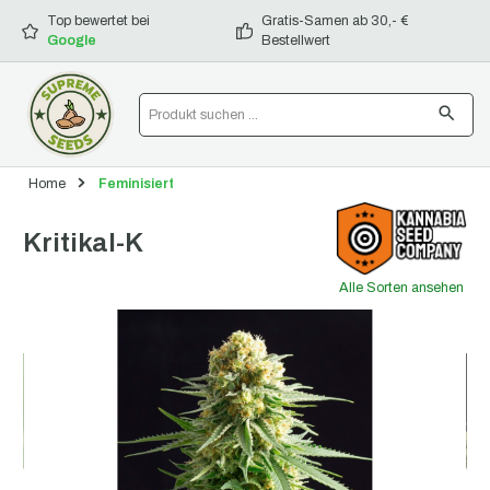
alt springen
Top bewertet bei
Gratis-Samen ab 30,- €
Google
Bestellwert
Home
Feminisiert
Kritikal-K
Alle Sorten ansehen
Bildergalerie überspringen