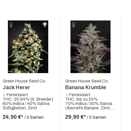
Green House Seed Co.
Green House Seed Co.
Jack Herer
Banana Krumble
♀ Feminisiert
♀ Feminisiert
THC: 20,94% (lt. Breeder)
THC: bis zu 24%
60% Indica / 40% Sativa
70% Indica / 30% Sativa
Süßigkeiten, Zimt
Überreife Banane, Zimt, Gasartig, Fruchtig, Erdig, Sauer
24,90 €*
29,90 €*
/ 3 Samen
/ 3 Samen