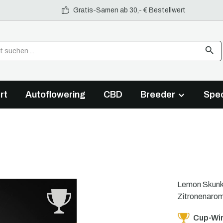
Gratis-Samen ab 30,- € Bestellwert
rt
Autoflowering
CBD
Breeder
Spec
Lemon Skunk 
Zitronenarom
Cup-Wi