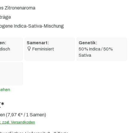
es Zitronenaroma
träge
gene Indica-Sativa-Mischung
en:
Samenart:
Genetik:
disch
Feminisiert
50% Indica / 50%
Sativa
sehen
€*
men
(7,97 €* / 1 Samen)
t. zzgl. Versandkosten