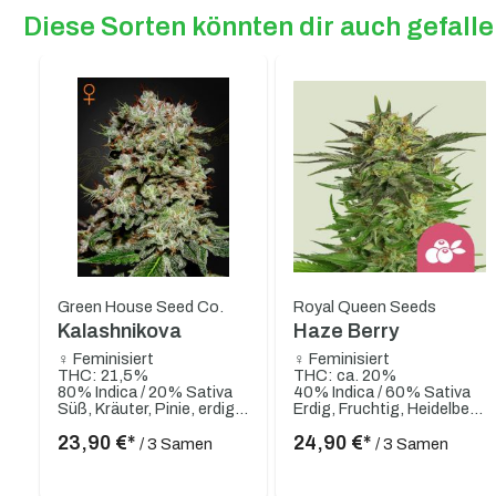
Diese Sorten könnten dir auch gefall
Produktgalerie überspringen
Green House Seed Co.
Royal Queen Seeds
Kalashnikova
Haze Berry
♀ Feminisiert
♀ Feminisiert
THC: 21,5%
THC: ca. 20%
80% Indica / 20% Sativa
40% Indica / 60% Sativa
Süß, Kräuter, Pinie, erdig, holzig
Erdig, Fruchtig, Heidelbeere, Pfeffer
23,90 €*
24,90 €*
/ 3 Samen
/ 3 Samen