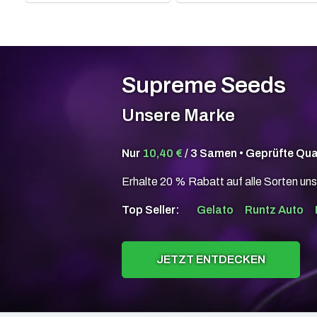
Supreme Seeds
Unsere Marke
Nur
10,40 €
/ 3 Samen • Geprüfte Qua
Erhalte 20 % Rabatt auf alle Sorten uns
Top Seller:
Gelato
Runtz Auto
JETZT ENTDECKEN