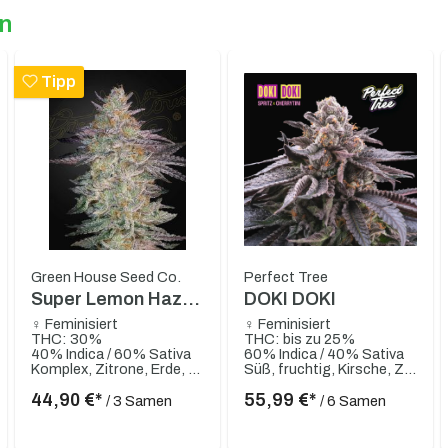
en
Tipp
Green House Seed Co.
Perfect Tree
Super Lemon Haze
DOKI DOKI
x GMO
♀ Feminisiert
♀ Feminisiert
THC: 30%
THC: bis zu 25%
40% Indica / 60% Sativa
60% Indica / 40% Sativa
Komplex, Zitrone, Erde, Knoblauch, Pilz, Zwiebel, Haze
Süß, fruchtig, Kirsche, Zitrusartig, Cremig, Würzig, Gassy, Diesel
44,90 €*
55,99 €*
/ 3 Samen
/ 6 Samen