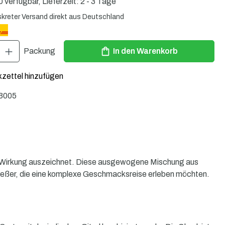
 verfügbar, Lieferzeit: 2 - 3 Tage
skreter Versand direkt aus Deutschland
Gib den gewünschten Wert ein oder benutze die Schaltflächen um die Anzahl zu 
Packung
In den Warenkorb
zettel hinzufügen
3005
ende Wirkung auszeichnet. Diese ausgewogene Mischung aus
enießer, die eine komplexe Geschmacksreise erleben möchten.