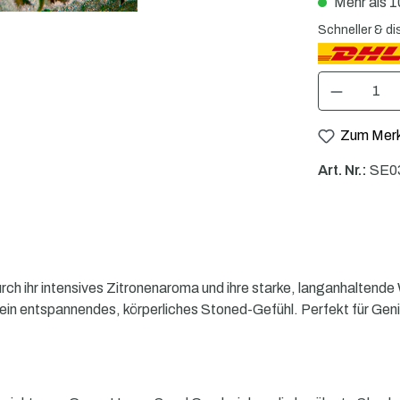
Mehr als 10
Schneller & di
Produkt Anzahl: 
Zum Merk
Art. Nr.:
SE0
durch ihr intensives Zitronenaroma und ihre starke, langanhalt
h ein entspannendes, körperliches Stoned-Gefühl. Perfekt für G