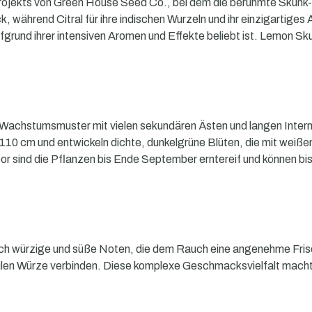
ekts von Green House Seed Co., bei dem die berühmte Skunk-Sort
k, während Citral für ihre indischen Wurzeln und ihr einzigartig
rund ihrer intensiven Aromen und Effekte beliebt ist. Lemon Skun
 Wachstumsmuster mit vielen sekundären Ästen und langen Intern
10 cm und entwickeln dichte, dunkelgrüne Blüten, die mit weißem
or sind die Pflanzen bis Ende September erntereif und können bis
urch würzige und süße Noten, die dem Rauch eine angenehme Fris
ubtilen Würze verbinden. Diese komplexe Geschmacksvielfalt mach