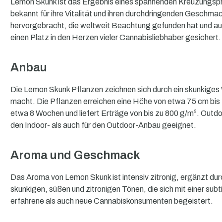
Lemon Skunk ist das Ergebnis eines spannenden Kreuzungsproj
bekannt für ihre Vitalität und ihren durchdringenden Geschmac
hervorgebracht, die weltweit Beachtung gefunden hat und aufg
einen Platz in den Herzen vieler Cannabisliebhaber gesichert.
Anbau
Die Lemon Skunk Pflanzen zeichnen sich durch ein skunkiges
macht. Die Pflanzen erreichen eine Höhe von etwa 75 cm bis 1
etwa 8 Wochen und liefert Erträge von bis zu 800 g/m². Outdo
den Indoor- als auch für den Outdoor-Anbau geeignet.
Aroma und Geschmack
Das Aroma von Lemon Skunk ist intensiv zitronig, ergänzt d
skunkigen, süßen und zitronigen Tönen, die sich mit einer s
erfahrene als auch neue Cannabiskonsumenten begeistert.