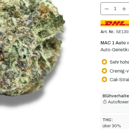
Produkt Anzahl: G
Art. Nr.:
SE130
MAC 1 Auto
v
Auto-Genetik m
Sehr hohe
Cremig-va
Cali-Stra
Blühverhalte
Autoflower
THC:
über 30%