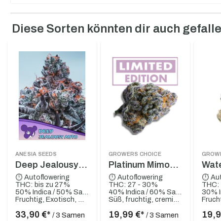
Diese Sorten könnten dir auch gefall
Produktgalerie überspringen
ANESIA SEEDS
GROWERS CHOICE
GROWE
Deep Jealousy
Platinum Mimosa
Wat
Auto
Cookies XXL
Wed
⏱ Autoflowering
⏱ Autoflowering
⏱ Aut
THC: bis zu 27%
THC: 27 - 30%
THC: 
Auto
XXL
50% Indica / 50% Sativa
40% Indica / 60% Sativa
Fruchtig, Exotisch, Sandelholz
Süß, fruchtig, cremig, Zitrusartig, Zitrone
Fruch
33,90 €*
19,99 €*
19,9
/ 3 Samen
/ 3 Samen