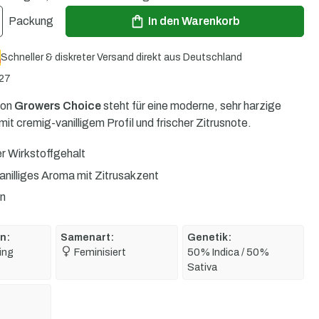
ib den gewünschten Wert ein oder benutze die Schaltflächen um die Anzahl zu er
Packung
In den Warenkorb
Schneller & diskreter Versand direkt aus Deutschland
27
on
Growers Choice
steht für eine moderne, sehr harzige
it cremig-vanilligem Profil und frischer Zitrusnote.
r Wirkstoffgehalt
nilliges Aroma mit Zitrusakzent
in
n:
Samenart:
Genetik:
ing
Feminisiert
50% Indica / 50%
Sativa