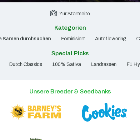
Zur Startseite
Kategorien
le Samen durchsuchen
Feminisiert
Autoflowering
C
Special Picks
Dutch Classics
100% Sativa
Landrassen
F1 Hy
Unsere Breeder & Seedbanks