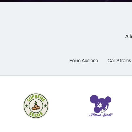
Al
Feine Auslese
Cali Strains