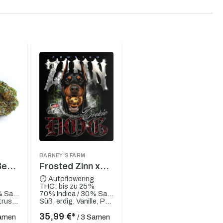
BARNEY'S FARM
Berry
Frosted Zinn x
Cookie Dog Auto
g
⏱ Autoflowering
THC: bis zu 25%
40% Indica / 60% Sativa
70% Indica / 30% Sativa
Süß, fruchtig, Zitrusartig
Süß, erdig, Vanille, Pfeffer, würzig, Diesel, Kiefer
35,99 €*
Samen
/ 3 Samen