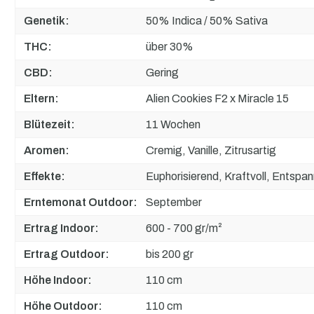
Genetik:
50% Indica / 50% Sativa
THC:
über 30%
CBD:
Gering
Eltern:
Alien Cookies F2 x Miracle 15
Blütezeit:
11 Wochen
Aromen:
Cremig, Vanille, Zitrusartig
Effekte:
Euphorisierend, Kraftvoll, Entspa
Erntemonat Outdoor:
September
Ertrag Indoor:
600 - 700 gr/m²
Ertrag Outdoor:
bis 200 gr
Höhe Indoor:
110 cm
Höhe Outdoor:
110 cm