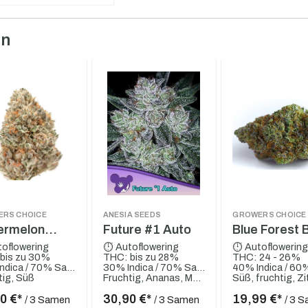
en
RS CHOICE
ANESIA SEEDS
GROWERS CHOICE
ermelon
Future #1 Auto
Blue Forest 
dingcake
Auto
oflowering
⏱ Autoflowering
⏱ Autoflowerin
bis zu 30%
THC: bis zu 28%
THC: 24 - 26%
 Auto
30% Indica / 70% Sativa
30% Indica / 70% Sativa
tig, Süß
Fruchtig, Ananas, Mango
0 €*
30,90 €*
19,99 €*
/ 3 Samen
/ 3 Samen
/ 3 