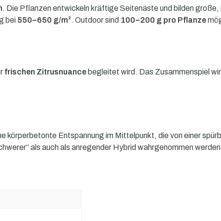
m
. Die Pflanzen entwickeln kräftige Seitenäste und bilden große,
ag bei
550–650 g/m²
. Outdoor sind
100–200 g pro Pflanze
mög
er
frischen Zitrusnuance
begleitet wird. Das Zusammenspiel wirkt
eine körperbetonte Entspannung im Mittelpunkt, die von einer sp
„schwerer“ als auch als anregender Hybrid wahrgenommen werden