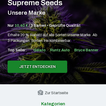
Supreme Seeds
Unsere Marke
Nur
10,40 €
/ 3 Samen • Geprüfte Qualität
Erhalte 20 % Rabatt auf alle Sorten unserer Marke. Ab
3 Packungen. Sorten frei kombinierbar.
Top Seller:
Gelato
Runtz Auto
Bruce Banner
JETZT ENTDECKEN
Zur Startseite
Kategorien