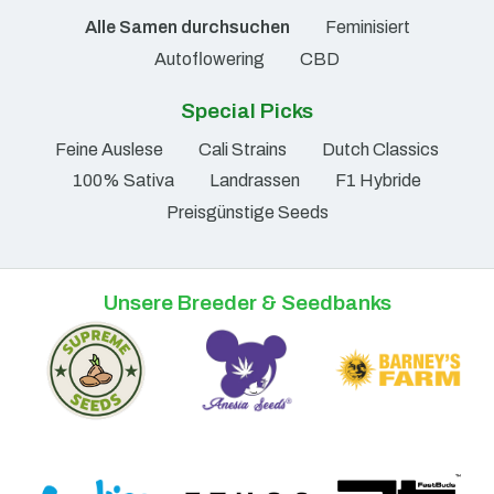
Alle Samen durchsuchen
Feminisiert
Autoflowering
CBD
Special Picks
Feine Auslese
Cali Strains
Dutch Classics
100% Sativa
Landrassen
F1 Hybride
Preisgünstige Seeds
Unsere Breeder & Seedbanks