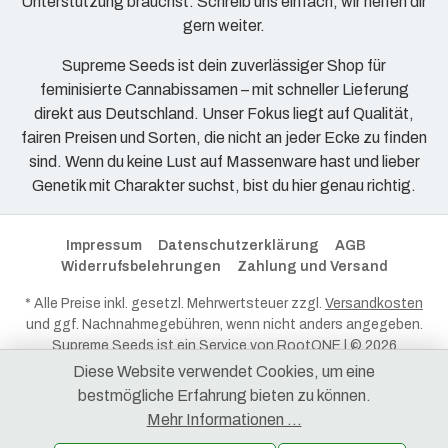
Unterstützung brauchst. Schreib uns einfach, wir helfen dir
gern weiter.
Supreme Seeds ist dein zuverlässiger Shop für
feminisierte Cannabissamen – mit schneller Lieferung
direkt aus Deutschland. Unser Fokus liegt auf Qualität,
fairen Preisen und Sorten, die nicht an jeder Ecke zu finden
sind. Wenn du keine Lust auf Massenware hast und lieber
Genetik mit Charakter suchst, bist du hier genau richtig.
Impressum
Datenschutzerklärung
AGB
Widerrufsbelehrungen
Zahlung und Versand
* Alle Preise inkl. gesetzl. Mehrwertsteuer zzgl.
Versandkosten
und ggf. Nachnahmegebühren, wenn nicht anders angegeben.
Supreme Seeds ist ein Service von
RootONE
| © 2026
RootONE - Alle Rechte vorbehalten.
Diese Website verwendet Cookies, um eine
bestmögliche Erfahrung bieten zu können.
Mehr Informationen ...