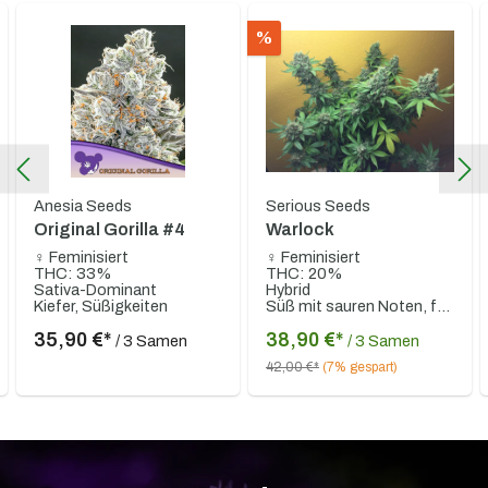
%
Anesia Seeds
Serious Seeds
Original Gorilla #4
Warlock
♀ Feminisiert
♀ Feminisiert
THC: 33%
THC: 20%
Sativa-Dominant
Hybrid
Kiefer, Süßigkeiten
Süß mit sauren Noten, frisches Obst
35,90 €*
38,90 €*
/ 3 Samen
/ 3 Samen
42,00 €*
(7% gespart)