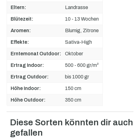
Eltern:
Landrasse
Blütezeit:
10 - 13 Wochen
Aromen:
Blumig, Zitrone
Effekte:
Sativa-High
Erntemonat Outdoor:
Oktober
Ertrag Indoor:
500 - 600 gr/m²
Ertrag Outdoor:
bis 1000 gr
Höhe Indoor:
150 cm
Höhe Outdoor:
350 cm
Diese Sorten könnten dir auch
Produktgalerie überspringen
gefallen