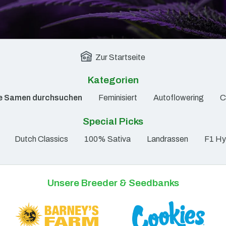
Zur Startseite
Kategorien
le Samen durchsuchen
Feminisiert
Autoflowering
C
Special Picks
Dutch Classics
100% Sativa
Landrassen
F1 Hy
Unsere Breeder & Seedbanks