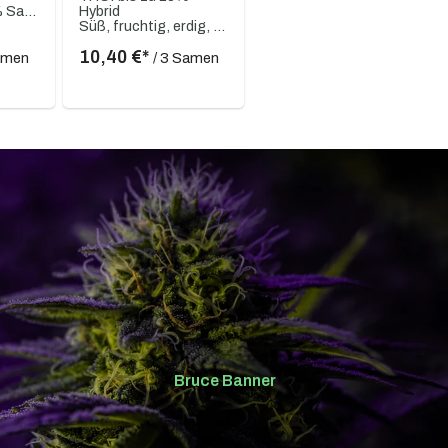
80% Indica / 20% Sativa
Hybrid
Süß, fruchtig, erdig, cremig, sahnig, Vanille
10,40 €*
Samen
/ 3 Samen
Bruce Banner