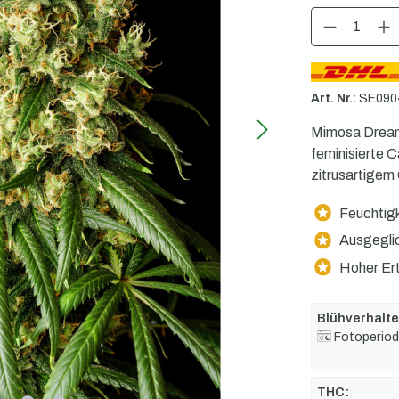
Produkt Anzahl: G
Art. Nr.:
SE090
Mimosa Dream
feminisierte 
zitrusartige
Feuchtigk
Ausgeglic
Hoher Ert
Blühverhalte
Fotoperiod
THC: