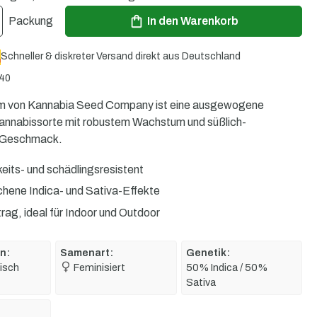
ib den gewünschten Wert ein oder benutze die Schaltflächen um die Anzahl zu er
Packung
In den Warenkorb
Schneller & diskreter Versand direkt aus Deutschland
40
 von Kannabia Seed Company ist eine ausgewogene
Cannabissorte mit robustem Wachstum und süßlich-
m Geschmack.
eits- und schädlingsresistent
hene Indica- und Sativa-Effekte
rag, ideal für Indoor und Outdoor
n:
Samenart:
Genetik:
isch
Feminisiert
50% Indica / 50%
Sativa