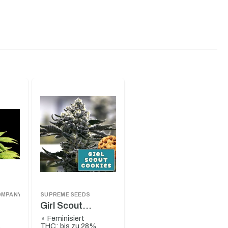
OMPANY
SUPREME SEEDS
Girl Scout
Cookies
♀ Feminisiert
%
THC: bis zu 28%