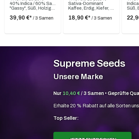
40% Indica / 60% Sativa
Sativa-Dominant
Indic
"Gassy", Süß, Holzig, Cheese
Kaffee, Erdig, Kiefer, Weihrauch
39,90 €*
18,90 €*
22,9
/ 3 Samen
/ 3 Samen
Supreme Seeds
Unsere Marke
Nur
10,40 €
/ 3 Samen • Geprüfte Qua
Erhalte 20 % Rabatt auf alle Sorten uns
Top Seller: