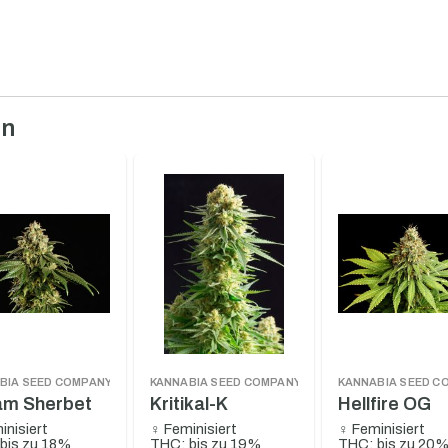
en
BIA SEED COMPANY
KANNABIA SEED COMPANY
KANNABIA SEED C
am Sherbet
Kritikal-K
Hellfire OG
inisiert
♀ Feminisiert
♀ Feminisiert
bis zu 18%
THC: bis zu 19%
THC: bis zu 20