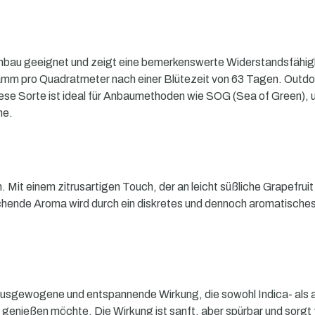
nbau geeignet und zeigt eine bemerkenswerte Widerstandsfähigke
ramm pro Quadratmeter nach einer Blütezeit von 63 Tagen. Outdo
se Sorte ist ideal für Anbaumethoden wie SOG (Sea of Green), u
ne.
it einem zitrusartigen Touch, der an leicht süßliche Grapefruit e
hende Aroma wird durch ein diskretes und dennoch aromatisches 
gewogene und entspannende Wirkung, die sowohl Indica- als auc
genießen möchte. Die Wirkung ist sanft, aber spürbar und sorgt 