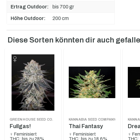
Ertrag Outdoor:
bis 700 gr
Höhe Outdoor:
200 cm
Diese Sorten könnten dir auch gefall
Produktgalerie überspringen
GREEN HOUSE SEED CO.
KANNABIA SEED COMPANY
KANNA
Fullgas!
Thai Fantasy
Dre
♀ Feminisiert
♀ Feminisiert
♀ Fem
THC: bis zu 28%
THC: bis zu 18,6%
THC: 