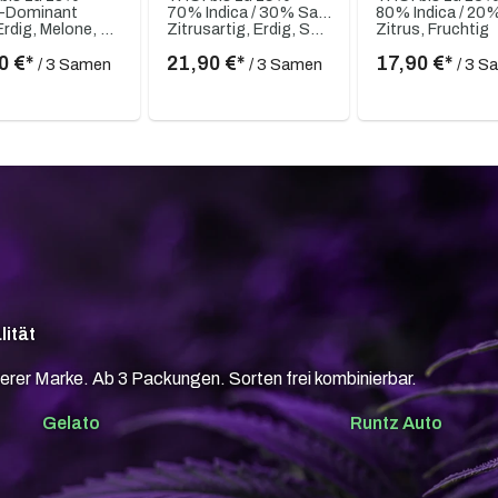
a-Dominant
70% Indica / 30% Sativa
Süß, Erdig, Melone, Kiefer
Zitrusartig, Erdig, Süßlich
Zitrus, Fruchtig
0 €*
21,90 €*
17,90 €*
/ 3 Samen
/ 3 Samen
/ 3 
lität
erer Marke. Ab 3 Packungen. Sorten frei kombinierbar.
Gelato
Runtz Auto