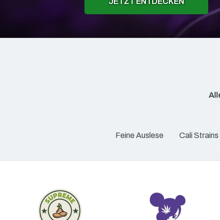
JETZT ENTDECKEN
Al
Feine Auslese
Cali Strains